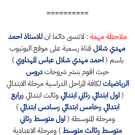
==========
ملاحظة مهمة :
لاتنسى دائما ان
للاستاذ احمد
مهدي شلال
قناة رسمية على موقع اليوتيوب
باسم (
احمد مهدي شلال عباس المهداوي
)
حيث اقوم بنشر شروحات
دروس
الرياضيات
لكافة المراحل الدراسية مرحلة الابتدائي
(
اول ابتدائي
و
ثاني ابتدائي
وثالث ابتدائي و
رابع
ابتدائي
و
خامس ابتدائي
و
سادس ابتدائي
)
ومرحلة المتوسطة (
اول متوسط
و
ثاني
متوسط
و
ثالث متوسط
) ومرحلة الاعدادية