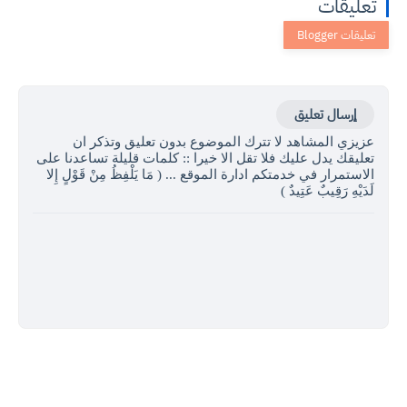
تعليقات
إرسال تعليق
عزيزي المشاهد لا تترك الموضوع بدون تعليق وتذكر ان
تعليقك يدل عليك فلا تقل الا خيرا :: كلمات قليلة تساعدنا على
الاستمرار في خدمتكم ادارة الموقع ... ( مَا يَلْفِظُ مِنْ قَوْلٍ إِلا
لَدَيْهِ رَقِيبٌ عَتِيدٌ )