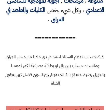
متنوعه
،
مرشحات
,
اجوبة نموذجية للسادس
الاعدادي
، وكل شيء يخص
الكليات والمعاهد في
العراق
،
============
اذا كنت حاب تدعم الاستاذ احمد مهدي ماديا من داخل العراق
وماعندك حساب باي بال او بطاقة مصرفية تكدر تدعمنا
بتحويل رصيد حته لو بـ 1 الف دينار راح تسوي فضل كبير بتطوير
القناة