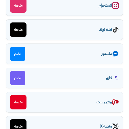
انستجرام
متابعة
تيك توك
متابعة
ماسنجر
انضم
فايبر
انضم
بينتيريست
متابعة
منصة X
متابعة