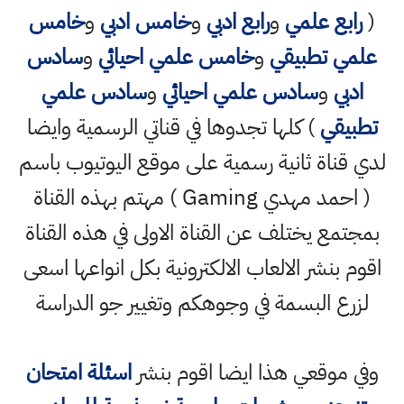
(
رابع علمي
و
رابع ادبي
و
خامس ادبي
و
خامس
علمي تطبيقي
و
خامس علمي احيائي
و
سادس
ادبي
و
سادس علمي احيائي
و
سادس علمي
تطبيقي
) كلها تجدوها في قناتي الرسمية وايضا
لدي قناة ثانية رسمية على موقع اليوتيوب باسم
( احمد مهدي Gaming ) مهتم بهذه القناة
بمجتمع يختلف عن القناة الاولى في هذه القناة
اقوم بنشر الالعاب الالكترونية بكل انواعها اسعى
لزرع البسمة في وجوهكم وتغيير جو الدراسة
وفي موقعي هذا ايضا اقوم بنشر
اسئلة امتحان