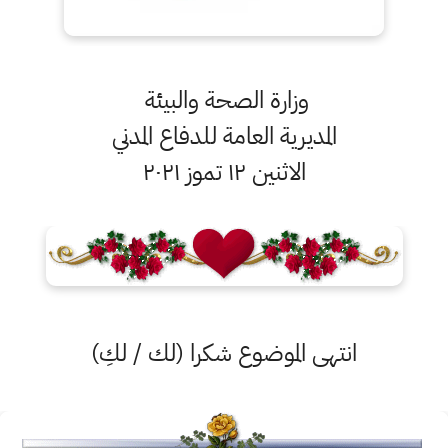
وزارة الصحة والبيئة
المديرية العامة للدفاع المدني
الاثنين ١٢ تموز ٢٠٢١
انتهى الموضوع شكرا (لك / لكِ)