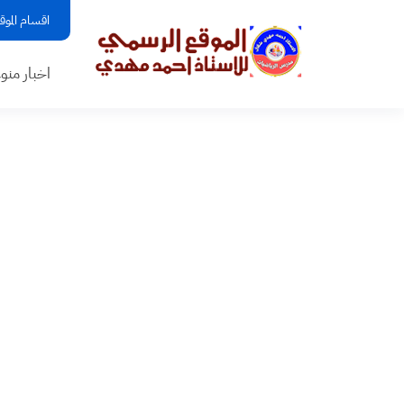
اقسام الموق
اخبار منو