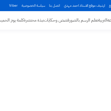
ع
ارشيف موقع الاستاذ احمد مهدي
اتصل بنا
سياسة الخصوصية
Viber
عه
التربية
تعلم الرسم بالصور
قصص وحكايات
نبذة مختصرة
كلمة يوم الخم