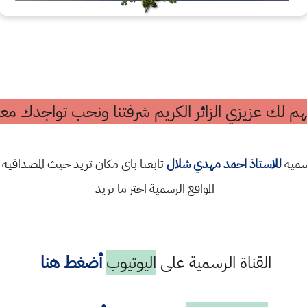
م لك عزيزي الزائر الكريم شرفتنا ونحب تواجدك معن
رسمية
للاستاذ احمد مهدي شلال
تابعنا باي مكان تريد حيث المصداقية 
المواقع الرسمية اختر ما تريد
القناة الرسمية على
اليوتيوب
أضغط هنا