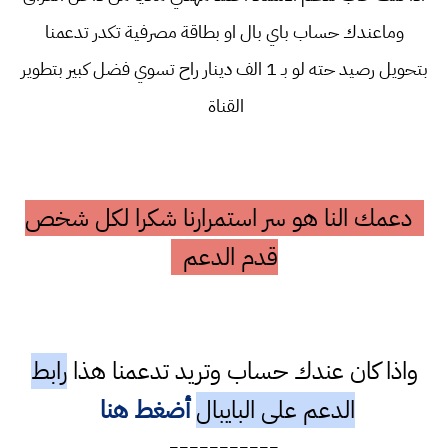
وماعندك حساب باي بال او بطاقة مصرفية تكدر تدعمنا
بتحويل رصيد حته لو بـ 1 الف دينار راح تسوي فضل كبير بتطوير
القناة
دعمك النا هو سر استمرارنا شكرا لكل شخص
قدم الدعم
واذا كان عندك حساب وتريد تدعمنا هذا
رابط
الدعم على البايبال
أضغط هنا