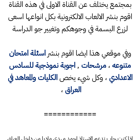
بمجتمع يختلف عن القناة الاولى في هذه القناة
اقوم بنشر الالعاب الالكترونية بكل انواعها اسعى
لزرع البسمة في وجوهكم وتغيير جو الدراسة
وفي موقعي هذا ايضا اقوم بنشر
اسئلة امتحان
متنوعه
،
مرشحات
,
اجوبة نموذجية للسادس
الاعدادي
، وكل شيء يخص
الكليات والمعاهد في
العراق
،
============
اذا كنت حاب تدعم الاستاذ احمد مهدي ماديا من داخل العراق