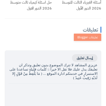
أسئلة الفيزياء الثالث المتوسط
حل اسئلة كيمياء ثالث متوسط
2026 الدور الأول
2026 الدور الاول
تعليقات
إرسال تعليق
عزيزي المشاهد لا تترك الموضوع بدون تعليق وتذكر ان
تعليقك يدل عليك فلا تقل الا خيرا :: كلمات قليلة تساعدنا على
الاستمرار في خدمتكم ادارة الموقع ... ( مَا يَلْفِظُ مِنْ قَوْلٍ إِلا
لَدَيْهِ رَقِيبٌ عَتِيدٌ )