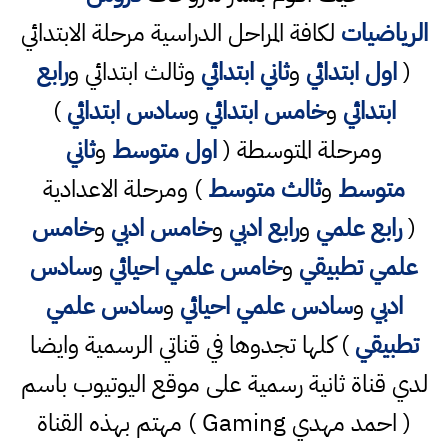
الرياضيات
لكافة المراحل الدراسية مرحلة الابتدائي
(
اول ابتدائي
و
ثاني ابتدائي
وثالث ابتدائي و
رابع
ابتدائي
و
خامس ابتدائي
و
سادس ابتدائي
)
ومرحلة المتوسطة (
اول متوسط
و
ثاني
متوسط
و
ثالث متوسط
) ومرحلة الاعدادية
(
رابع علمي
و
رابع ادبي
و
خامس ادبي
و
خامس
علمي تطبيقي
و
خامس علمي احيائي
و
سادس
ادبي
و
سادس علمي احيائي
و
سادس علمي
تطبيقي
) كلها تجدوها في قناتي الرسمية وايضا
لدي قناة ثانية رسمية على موقع اليوتيوب باسم
( احمد مهدي Gaming ) مهتم بهذه القناة