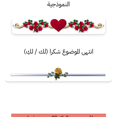
النموذجية
انتهى الموضوع شكرا (لك / لكِ)