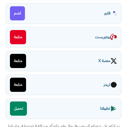
فايبر
انضم
بينتيريست
متابعة
منصة X
متابعة
ثريدز
متابعة
تطبيقنا
تحميل
نشكركم على دعمكم المستمر، وفي حال واجهتكم أي مشكلة لا تترددوا في مراسلتنا.