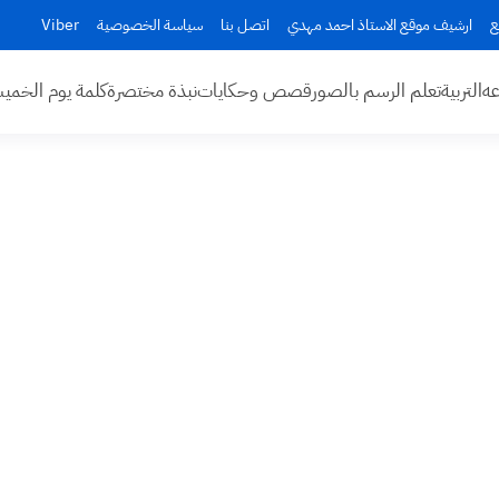
ع
ارشيف موقع الاستاذ احمد مهدي
اتصل بنا
سياسة الخصوصية
Viber
عه
التربية
تعلم الرسم بالصور
قصص وحكايات
نبذة مختصرة
كلمة يوم الخم