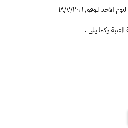
حد الموفق ١٨/٧/٢٠٢١
لمعنية وكما يلي :