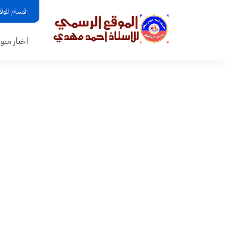
اقسام الموق
اخبار منو