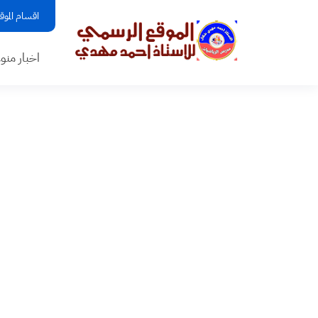
اقسام الموق
اخبار منو