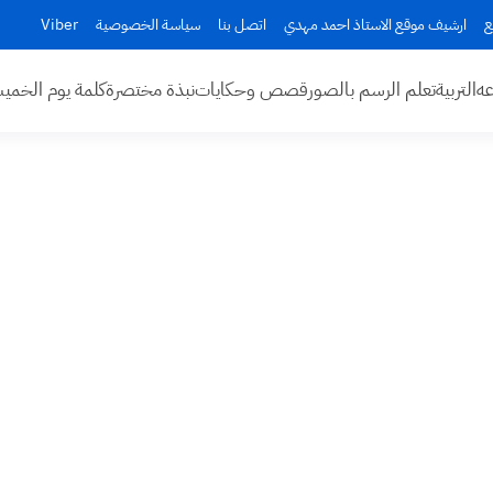
ع
ارشيف موقع الاستاذ احمد مهدي
اتصل بنا
سياسة الخصوصية
Viber
عه
التربية
تعلم الرسم بالصور
قصص وحكايات
نبذة مختصرة
كلمة يوم الخم