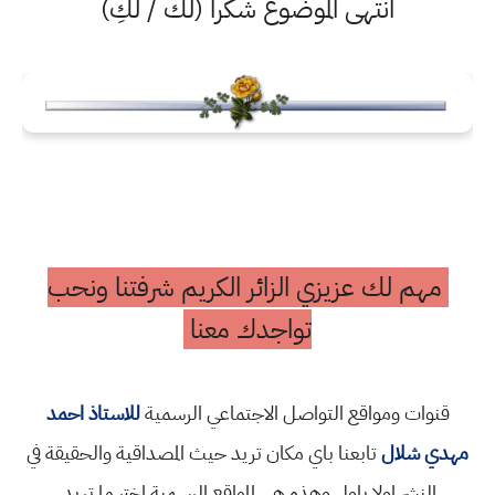
انتهى الموضوع شكرا (لك / لكِ)
مهم لك عزيزي الزائر الكريم شرفتنا ونحب
تواجدك معنا
قنوات ومواقع التواصل الاجتماعي الرسمية
للاستاذ احمد
مهدي شلال
تابعنا باي مكان تريد حيث المصداقية والحقيقة في
النشر اولا باول وهذه هي المواقع الرسمية اختر ما تريد