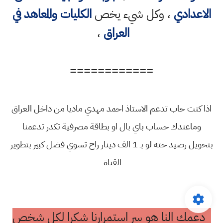
الاعدادي
، وكل شيء يخص
الكليات والمعاهد في
العراق
،
============
اذا كنت حاب تدعم الاستاذ احمد مهدي ماديا من داخل العراق
وماعندك حساب باي بال او بطاقة مصرفية تكدر تدعمنا
بتحويل رصيد حته لو بـ 1 الف دينار راح تسوي فضل كبير بتطوير
القناة
دعمك النا هو سر استمرارنا شكرا لكل شخص