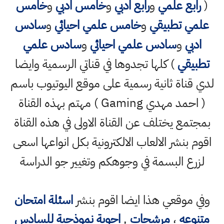
(
رابع علمي
و
رابع ادبي
و
خامس ادبي
و
خامس
علمي تطبيقي
و
خامس علمي احيائي
و
سادس
ادبي
و
سادس علمي احيائي
و
سادس علمي
تطبيقي
) كلها تجدوها في قناتي الرسمية وايضا
لدي قناة ثانية رسمية على موقع اليوتيوب باسم
( احمد مهدي Gaming ) مهتم بهذه القناة
بمجتمع يختلف عن القناة الاولى في هذه القناة
اقوم بنشر الالعاب الالكترونية بكل انواعها اسعى
لزرع البسمة في وجوهكم وتغيير جو الدراسة
وفي موقعي هذا ايضا اقوم بنشر
اسئلة امتحان
متنوعه
،
مرشحات
,
اجوبة نموذجية للسادس