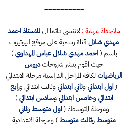
==========
ملاحظة مهمة :
لاتنسى دائما ان
للاستاذ احمد
مهدي شلال
قناة رسمية على موقع اليوتيوب
باسم (
احمد مهدي شلال عباس المهداوي
)
حيث اقوم بنشر شروحات
دروس
الرياضيات
لكافة المراحل الدراسية مرحلة الابتدائي
(
اول ابتدائي
و
ثاني ابتدائي
وثالث ابتدائي و
رابع
ابتدائي
و
خامس ابتدائي
و
سادس ابتدائي
)
ومرحلة المتوسطة (
اول متوسط
و
ثاني
متوسط
و
ثالث متوسط
) ومرحلة الاعدادية