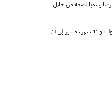
 عرضا رسميا لضمه من خلال
وينافس النادي البرازيلي في الدرجات الدنيا، ويفتخر بعدم تحقيق ألقاب خلال 3 سنوات و11 شهرا، مشيرا إلى أن