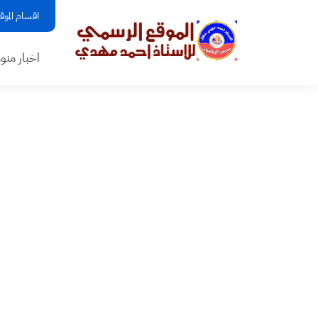
اقسام الموق
اخبار منو