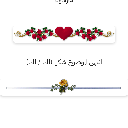
مارادونا
انتهى الموضوع شكرا (لك / لكِ)