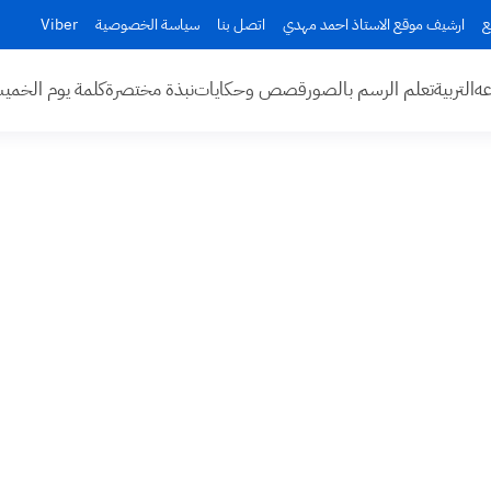
ع
ارشيف موقع الاستاذ احمد مهدي
اتصل بنا
سياسة الخصوصية
Viber
عه
التربية
تعلم الرسم بالصور
قصص وحكايات
نبذة مختصرة
كلمة يوم الخم