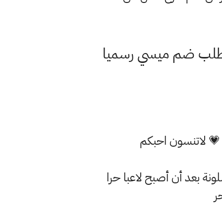
سوأ فريق في العالم يطلب ضم ميسي رسميا
 💗 لاتنسون احبكم
ونة بعد أن أصبح لاعبا حرا
ر