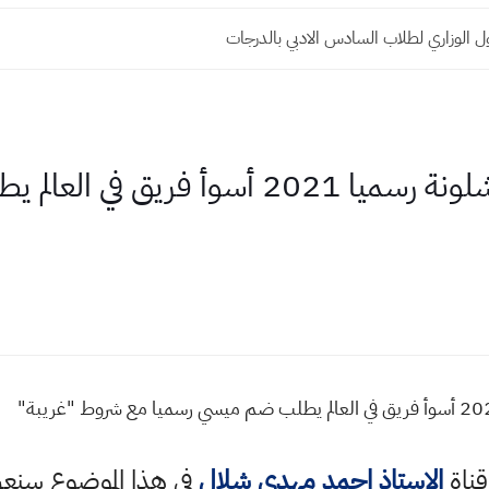
 الوزاري لطلاب السادس الادبي بالدرجات
بعد خروج ميسي من برشلونة رسميا 2021 أس
قناة
الاستاذ احمد مهدي شلال
في هذا الموضوع سن