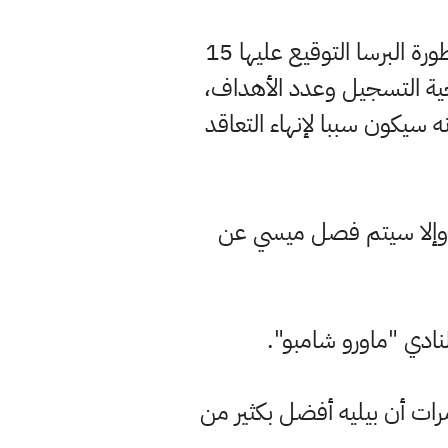
وتبدو تفاصيل العقد غريبة بعض الشيء، خاصة وأن المدة التي يريد النادي من أسطورة البرسا التوقيع عليها 15
اجية التسجيل وعدد الأهداف،
 سيكون سببا لإنهاء التعاقد
، وإلا سيتم فصل ميسي عن
لبند الأخير على أنه يجب على ميسي كل يوم الوقوف أمام المرآة ويقسم 3 مرات أن بيليه أفضل بكثير من