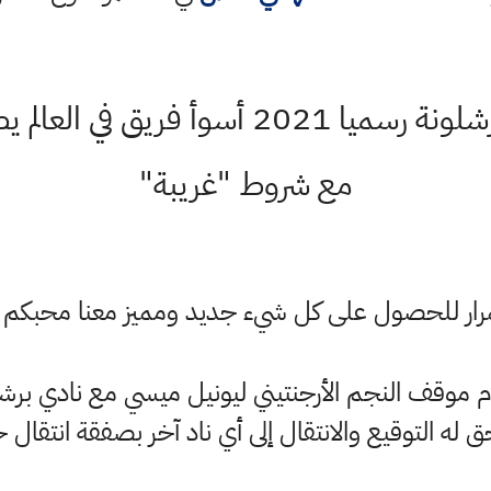
بعد خروج ميسي من برشلونة رسميا 2021 أ
مع شروط "غريبة"
ستمرار للحصول على كل شيء جديد ومميز معنا محبكم
دم موقف النجم الأرجنتيني ليونيل ميسي مع نادي برشل
ق له التوقيع والانتقال إلى أي ناد آخر بصفقة انتقال ح