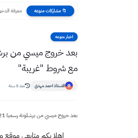
معرفة الدخول
📁 مشاركات منوعه
اخبار منوعه
مع شروط "غريبة"
الاستاذ احمد مهدي
منذ 5 سنة
بعد خروج ميسي من برشلونة رسميا 2021 أسوأ فريق في العالم يطلب ضم ميسي رسميا مع شروط "غريبة"
اهلا بكم متابعي موقع و