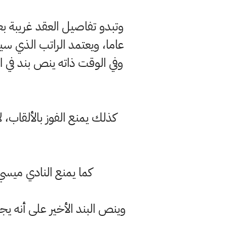
عاما، ويعتمد الراتب الذي سي
وفي الوقت ذاته ينص بند في ا
كذلك يمنع الفوز بالألقاب
كما يمنع النادي ميسي من ارتداء القميص رق