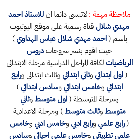
ملاحظة مهمة :
لاتنسى دائما ان
للاستاذ احمد
مهدي شلال
قناة رسمية على موقع اليوتيوب
باسم (
احمد مهدي شلال عباس المهداوي
)
حيث اقوم بنشر شروحات
دروس
الرياضيات
لكافة المراحل الدراسية مرحلة الابتدائي
(
اول ابتدائي
و
ثاني ابتدائي
وثالث ابتدائي و
رابع
ابتدائي
و
خامس ابتدائي
و
سادس ابتدائي
)
ومرحلة المتوسطة (
اول متوسط
و
ثاني
متوسط
و
ثالث متوسط
) ومرحلة الاعدادية
(
رابع علمي
و
رابع ادبي
و
خامس ادبي
و
خامس
علمي تطبيقي
و
خامس علمي احيائي
و
سادس