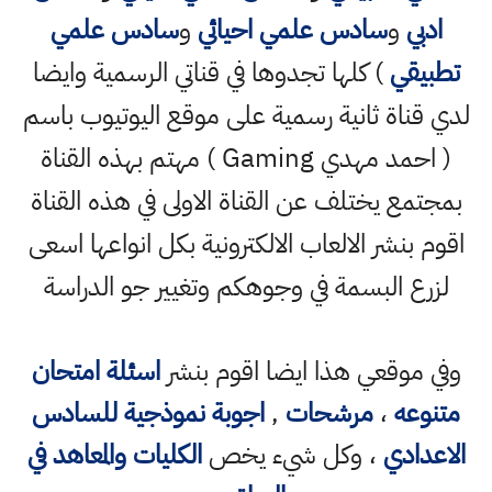
ادبي
و
سادس علمي احيائي
و
سادس علمي
تطبيقي
) كلها تجدوها في قناتي الرسمية وايضا
لدي قناة ثانية رسمية على موقع اليوتيوب باسم
( احمد مهدي Gaming ) مهتم بهذه القناة
بمجتمع يختلف عن القناة الاولى في هذه القناة
اقوم بنشر الالعاب الالكترونية بكل انواعها اسعى
لزرع البسمة في وجوهكم وتغيير جو الدراسة
وفي موقعي هذا ايضا اقوم بنشر
اسئلة امتحان
متنوعه
،
مرشحات
,
اجوبة نموذجية للسادس
الاعدادي
، وكل شيء يخص
الكليات والمعاهد في