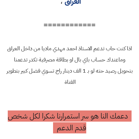
العراق
،
============
اذا كنت حاب تدعم الاستاذ احمد مهدي ماديا من داخل العراق
وماعندك حساب باي بال او بطاقة مصرفية تكدر تدعمنا
بتحويل رصيد حته لو بـ 1 الف دينار راح تسوي فضل كبير بتطوير
القناة
دعمك النا هو سر استمرارنا شكرا لكل شخص
قدم الدعم