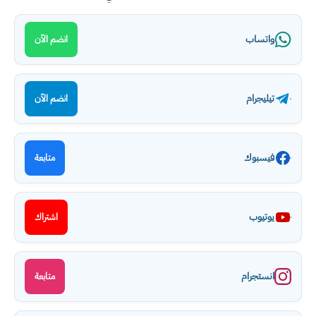
واتساب
انضم الآن
تيليجرام
انضم الآن
فيسبوك
متابعة
يوتيوب
اشتراك
انستجرام
متابعة