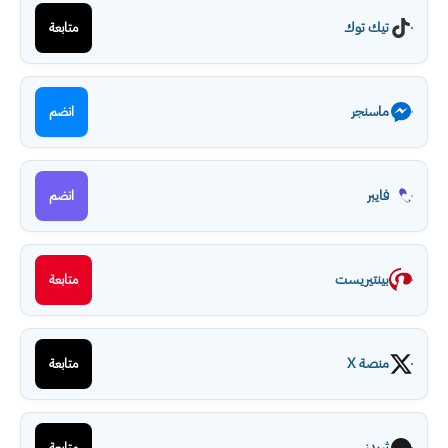
تيك توك
متابعة
ماسنجر
انضم
فايبر
انضم
بينتيريست
متابعة
منصة X
متابعة
ثريدز
متابعة