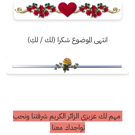
انتهى الموضوع شكرا (لك / لكِ)
مهم لك عزيزي الزائر الكريم شرفتنا ونحب
تواجدك معنا