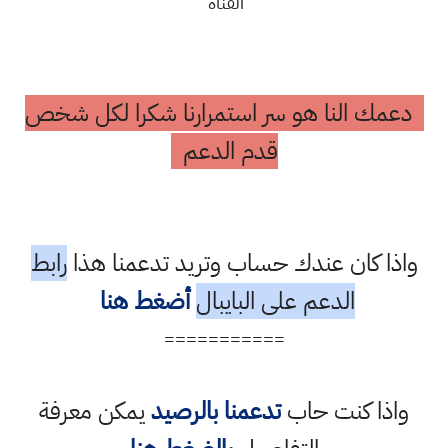
القناة
دعمك النا هو سر استمرارنا شكرا لكل شخص
قدم الدعم
واذا كان عندك حساب وتريد تدعمنا هذا
رابط
الدعم على البايبال
أضغط هنا
===========
واذا كنت حاب
تدعمنا بالرصيد
يمكن معرفة