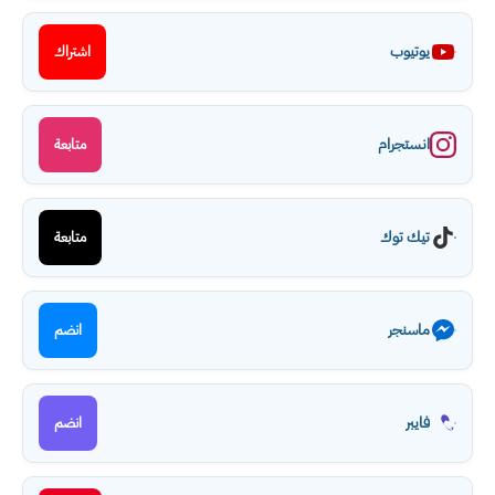
يوتيوب
اشتراك
انستجرام
متابعة
تيك توك
متابعة
ماسنجر
انضم
فايبر
انضم