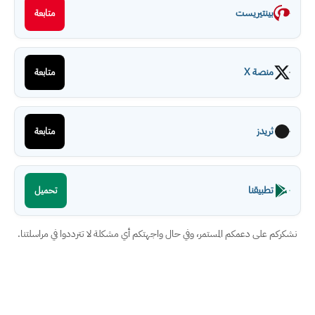
بينتيريست
متابعة
منصة X
متابعة
ثريدز
متابعة
تطبيقنا
تحميل
نشكركم على دعمكم المستمر، وفي حال واجهتكم أي مشكلة لا تترددوا في مراسلتنا.