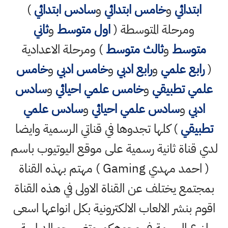
ابتدائي
و
خامس ابتدائي
و
سادس ابتدائي
)
ومرحلة المتوسطة (
اول متوسط
و
ثاني
متوسط
و
ثالث متوسط
) ومرحلة الاعدادية
(
رابع علمي
و
رابع ادبي
و
خامس ادبي
و
خامس
علمي تطبيقي
و
خامس علمي احيائي
و
سادس
ادبي
و
سادس علمي احيائي
و
سادس علمي
تطبيقي
) كلها تجدوها في قناتي الرسمية وايضا
لدي قناة ثانية رسمية على موقع اليوتيوب باسم
( احمد مهدي Gaming ) مهتم بهذه القناة
بمجتمع يختلف عن القناة الاولى في هذه القناة
اقوم بنشر الالعاب الالكترونية بكل انواعها اسعى
لزرع البسمة في وجوهكم وتغيير جو الدراسة