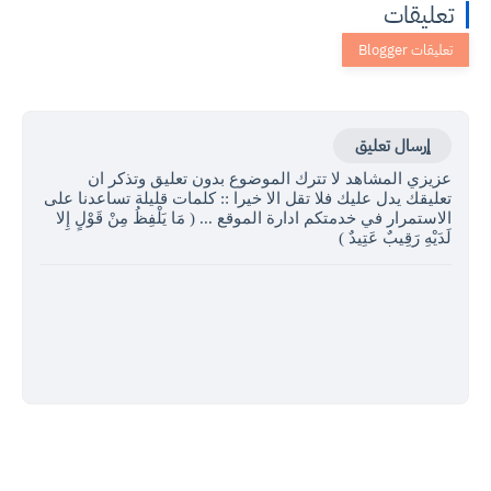
تعليقات
إرسال تعليق
عزيزي المشاهد لا تترك الموضوع بدون تعليق وتذكر ان
تعليقك يدل عليك فلا تقل الا خيرا :: كلمات قليلة تساعدنا على
الاستمرار في خدمتكم ادارة الموقع ... ( مَا يَلْفِظُ مِنْ قَوْلٍ إِلا
لَدَيْهِ رَقِيبٌ عَتِيدٌ )