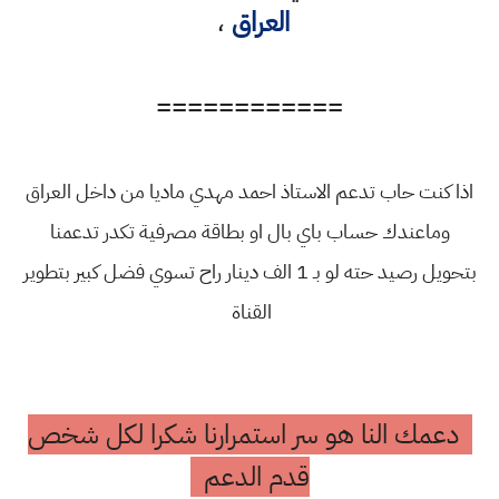
العراق
،
============
اذا كنت حاب تدعم الاستاذ احمد مهدي ماديا من داخل العراق
وماعندك حساب باي بال او بطاقة مصرفية تكدر تدعمنا
بتحويل رصيد حته لو بـ 1 الف دينار راح تسوي فضل كبير بتطوير
القناة
دعمك النا هو سر استمرارنا شكرا لكل شخص
قدم الدعم