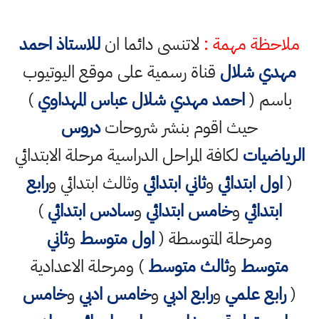
ملاحظة مهمة :
لاتنسى دائما ان
للاستاذ احمد
مهدي شلال
قناة رسمية على موقع اليوتيوب
باسم (
احمد مهدي شلال عباس المهداوي
)
حيث اقوم بنشر شروحات
دروس
الرياضيات
لكافة المراحل الدراسية مرحلة الابتدائي
(
اول ابتدائي
و
ثاني ابتدائي
وثالث ابتدائي و
رابع
ابتدائي
و
خامس ابتدائي
و
سادس ابتدائي
)
ومرحلة المتوسطة (
اول متوسط
و
ثاني
متوسط
و
ثالث متوسط
) ومرحلة الاعدادية
(
رابع علمي
و
رابع ادبي
و
خامس ادبي
و
خامس