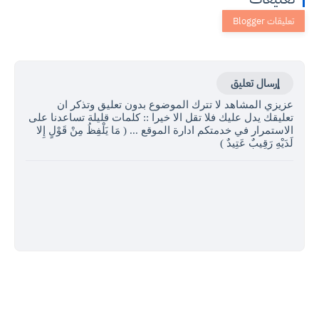
إرسال تعليق
عزيزي المشاهد لا تترك الموضوع بدون تعليق وتذكر ان
تعليقك يدل عليك فلا تقل الا خيرا :: كلمات قليلة تساعدنا على
الاستمرار في خدمتكم ادارة الموقع ... ( مَا يَلْفِظُ مِنْ قَوْلٍ إِلا
لَدَيْهِ رَقِيبٌ عَتِيدٌ )