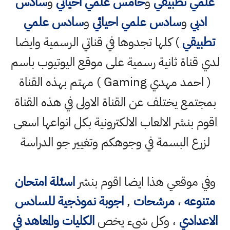
علمي تطبيقي
و
خامس علمي احيائي
و
سادس
ادبي
و
سادس علمي احيائي
و
سادس علمي
تطبيقي
) كلها تجدوها في قناتي الرسمية وايضا
لدي قناة ثانية رسمية على موقع اليوتيوب باسم
( احمد مهدي Gaming ) مهتم بهذه القناة
بمجتمع يختلف عن القناة الاولى في هذه القناة
اقوم بنشر الالعاب الالكترونية بكل انواعها اسعى
لزرع البسمة في وجوهكم وتغيير جو الدراسة
وفي موقعي هذا ايضا اقوم بنشر
اسئلة امتحان
متنوعه
،
مرشحات
,
اجوبة نموذجية للسادس
الاعدادي
، وكل شيء يخص
الكليات والمعاهد في