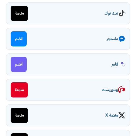
تيك توك
متابعة
ماسنجر
انضم
فايبر
انضم
بينتيريست
متابعة
منصة X
متابعة