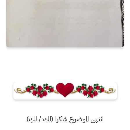
انتهى الموضوع شكرا (لك / لكِ)