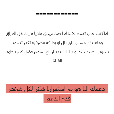
============
اذا كنت حاب تدعم الاستاذ احمد مهدي ماديا من داخل العراق
وماعندك حساب باي بال او بطاقة مصرفية تكدر تدعمنا
بتحويل رصيد حته لو بـ 1 الف دينار راح تسوي فضل كبير بتطوير
القناة
دعمك النا هو سر استمرارنا شكرا لكل شخص
قدم الدعم