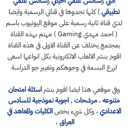
ادبي
و
سادس علمي احيائي
و
سادس علمي
تطبيقي
) كلها تجدوها في قناتي الرسمية وايضا
لدي قناة ثانية رسمية على موقع اليوتيوب باسم
( احمد مهدي Gaming ) مهتم بهذه القناة
بمجتمع يختلف عن القناة الاولى في هذه القناة
اقوم بنشر الالعاب الالكترونية بكل انواعها اسعى
لزرع البسمة في وجوهكم وتغيير جو الدراسة
وفي موقعي هذا ايضا اقوم بنشر
اسئلة امتحان
متنوعه
،
مرشحات
,
اجوبة نموذجية للسادس
الاعدادي
، وكل شيء يخص
الكليات والمعاهد في
العراق
،