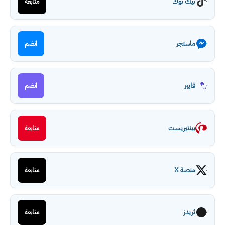
تيك توك
متابعة
ماسنجر
انضم
فايبر
انضم
بينتيريست
متابعة
منصة X
متابعة
ثريدز
متابعة