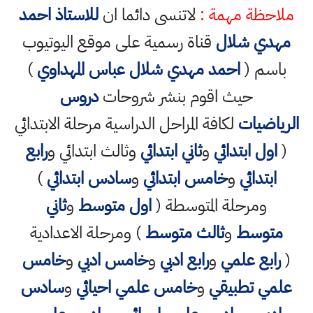
ملاحظة مهمة :
لاتنسى دائما ان
للاستاذ احمد
مهدي شلال
قناة رسمية على موقع اليوتيوب
باسم (
احمد مهدي شلال عباس المهداوي
)
حيث اقوم بنشر شروحات
دروس
الرياضيات
لكافة المراحل الدراسية مرحلة الابتدائي
(
اول ابتدائي
و
ثاني ابتدائي
وثالث ابتدائي و
رابع
ابتدائي
و
خامس ابتدائي
و
سادس ابتدائي
)
ومرحلة المتوسطة (
اول متوسط
و
ثاني
متوسط
و
ثالث متوسط
) ومرحلة الاعدادية
(
رابع علمي
و
رابع ادبي
و
خامس ادبي
و
خامس
علمي تطبيقي
و
خامس علمي احيائي
و
سادس