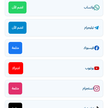
واتساب
انضم الآن
تيليجرام
انضم الآن
فيسبوك
متابعة
يوتيوب
اشتراك
انستجرام
متابعة