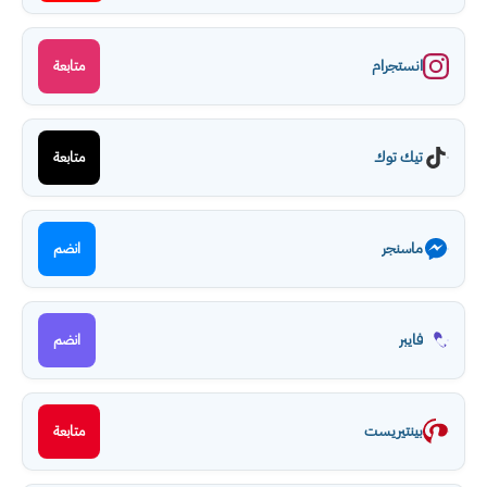
انستجرام
متابعة
تيك توك
متابعة
ماسنجر
انضم
فايبر
انضم
بينتيريست
متابعة