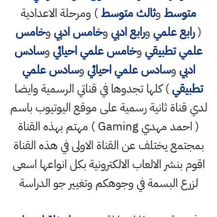
متوسط
و
ثالث متوسط
) ومرحلة الاعدادية
(
رابع علمي
و
رابع ادبي
و
خامس ادبي
و
خامس
علمي تطبيقي
و
خامس علمي احيائي
و
سادس
ادبي
و
سادس علمي احيائي
و
سادس علمي
تطبيقي
) كلها تجدوها في قناتي الرسمية وايضا
لدي قناة ثانية رسمية على موقع اليوتيوب باسم
( احمد مهدي Gaming ) مهتم بهذه القناة
بمجتمع يختلف عن القناة الاولى في هذه القناة
اقوم بنشر الالعاب الالكترونية بكل انواعها اسعى
لزرع البسمة في وجوهكم وتغيير جو الدراسة