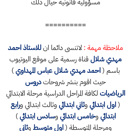
مسؤولية قانونية حيال ذلك
==========
ملاحظة مهمة :
لاتنسى دائما ان
للاستاذ احمد
مهدي شلال
قناة رسمية على موقع اليوتيوب
باسم (
احمد مهدي شلال عباس المهداوي
)
حيث اقوم بنشر شروحات
دروس
الرياضيات
لكافة المراحل الدراسية مرحلة الابتدائي
(
اول ابتدائي
و
ثاني ابتدائي
وثالث ابتدائي و
رابع
ابتدائي
و
خامس ابتدائي
و
سادس ابتدائي
)
ومرحلة المتوسطة (
اول متوسط
و
ثاني