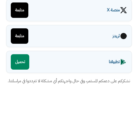
منصة X
متابعة
ثريدز
متابعة
تطبيقنا
تحميل
نشكركم على دعمكم المستمر، وفي حال واجهتكم أي مشكلة لا تترددوا في مراسلتنا.