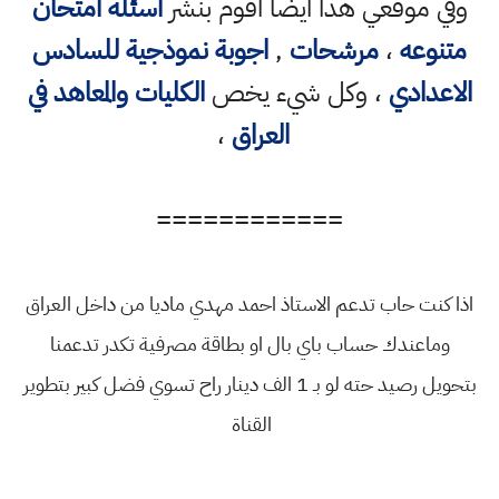
وفي موقعي هذا ايضا اقوم بنشر
اسئلة امتحان
متنوعه
،
مرشحات
,
اجوبة نموذجية للسادس
الاعدادي
، وكل شيء يخص
الكليات والمعاهد في
العراق
،
============
اذا كنت حاب تدعم الاستاذ احمد مهدي ماديا من داخل العراق
وماعندك حساب باي بال او بطاقة مصرفية تكدر تدعمنا
بتحويل رصيد حته لو بـ 1 الف دينار راح تسوي فضل كبير بتطوير
القناة