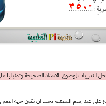
ي حل التدريبات لموضوع الاعداد الصحيحة وتمثيلها ع
يز على عند رسم المستقيم يجب ان تكون جهة اليمين ال