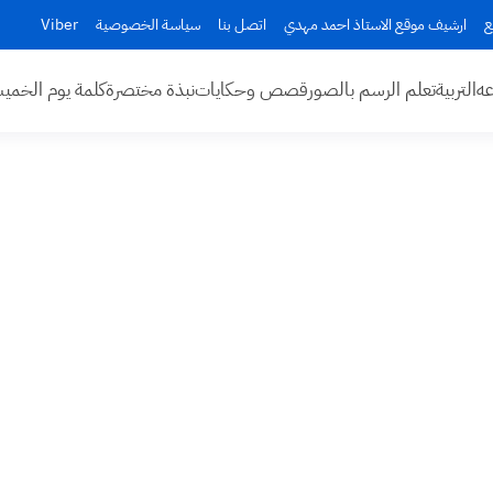
ع
ارشيف موقع الاستاذ احمد مهدي
اتصل بنا
سياسة الخصوصية
Viber
عه
التربية
تعلم الرسم بالصور
قصص وحكايات
نبذة مختصرة
كلمة يوم الخم