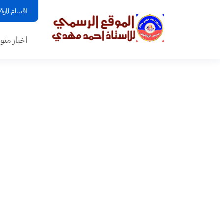
اقسام الموق
اخبار منو