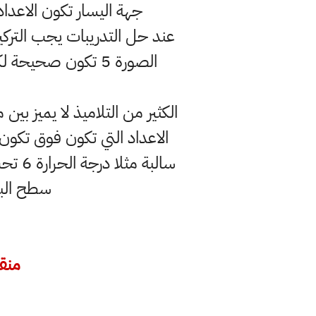
جهة اليسار تكون الاعدا
الكثير من التلاميذ لا يميز بي
سطح البح
منقول م