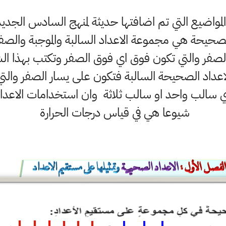
واضيع التي تم اضافتها حديثة لمنهج السادس الجديد
الاعداد الصحيحة السالبة فتكون على يسار الصفر وا
ها بالرمز -١ ، -٣ ،،،، اي سالب واحد او سالب ثلاثة وان استخدامات
شيوعا هي في قياس درجات الحرارة