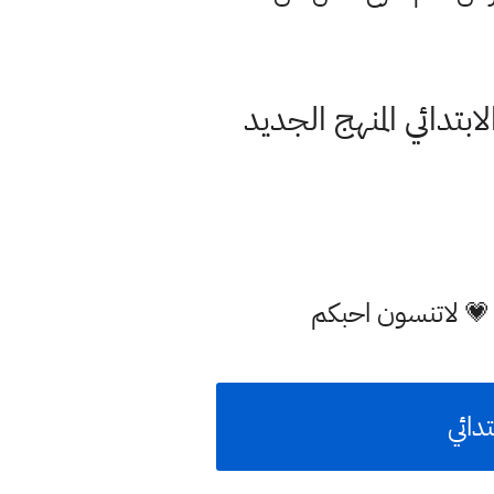
تدائي المنهج الجديد
 💗 لاتنسون احبكم
دائي