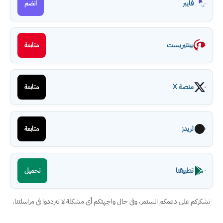
فايبر
انضم
بينتيريست
متابعة
منصة X
متابعة
ثريدز
متابعة
تطبيقنا
تحميل
نشكركم على دعمكم المستمر، وفي حال واجهتكم أي مشكلة لا تترددوا في مراسلتنا.