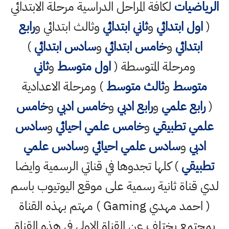
الرياضيات
لكافة المراحل الدراسية مرحلة الابتدائي
(
اول ابتدائي
و
ثاني ابتدائي
وثالث ابتدائي و
رابع
ابتدائي
و
خامس ابتدائي
و
سادس ابتدائي
)
ومرحلة المتوسطة (
اول متوسط
و
ثاني
متوسط
و
ثالث متوسط
) ومرحلة الاعدادية
(
رابع علمي
و
رابع ادبي
و
خامس ادبي
و
خامس
علمي تطبيقي
و
خامس علمي احيائي
و
سادس
ادبي
و
سادس علمي احيائي
و
سادس علمي
تطبيقي
) كلها تجدوها في قناتي الرسمية وايضا
لدي قناة ثانية رسمية على موقع اليوتيوب باسم
( احمد مهدي Gaming ) مهتم بهذه القناة
بمجتمع يختلف عن القناة الاولى في هذه القناة