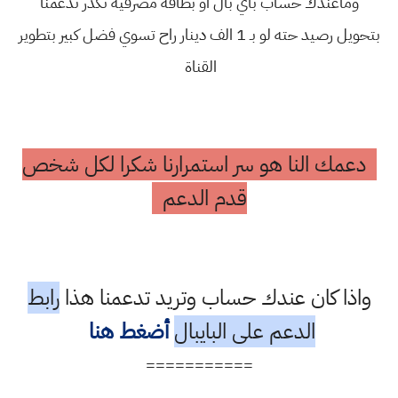
وماعندك حساب باي بال او بطاقة مصرفية تكدر تدعمنا
بتحويل رصيد حته لو بـ 1 الف دينار راح تسوي فضل كبير بتطوير
القناة
دعمك النا هو سر استمرارنا شكرا لكل شخص
قدم الدعم
واذا كان عندك حساب وتريد تدعمنا هذا
رابط
الدعم على البايبال
أضغط هنا
===========