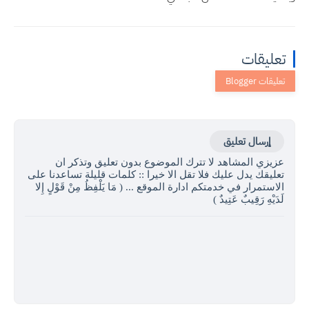
تعليقات
إرسال تعليق
عزيزي المشاهد لا تترك الموضوع بدون تعليق وتذكر ان
تعليقك يدل عليك فلا تقل الا خيرا :: كلمات قليلة تساعدنا على
الاستمرار في خدمتكم ادارة الموقع ... ( مَا يَلْفِظُ مِنْ قَوْلٍ إِلا
لَدَيْهِ رَقِيبٌ عَتِيدٌ )