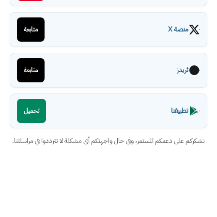
منصة X
متابعة
ثريدز
متابعة
تطبيقنا
تحميل
نشكركم على دعمكم المستمر، وفي حال واجهتكم أي مشكلة لا تترددوا في مراسلتنا.