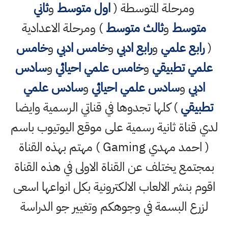
ومرحلة المتوسطة (
اول متوسط
و
ثاني
متوسط
و
ثالث متوسط
) ومرحلة الاعدادية
(
رابع علمي
و
رابع ادبي
و
خامس ادبي
و
خامس
علمي تطبيقي
و
خامس علمي احيائي
و
سادس
ادبي
و
سادس علمي احيائي
و
سادس علمي
تطبيقي
) كلها تجدوها في قناتي الرسمية وايضا
لدي قناة ثانية رسمية على موقع اليوتيوب باسم
( احمد مهدي Gaming ) مهتم بهذه القناة
بمجتمع يختلف عن القناة الاولى في هذه القناة
اقوم بنشر الالعاب الالكترونية بكل انواعها اسعى
لزرع البسمة في وجوهكم وتغيير جو الدراسة