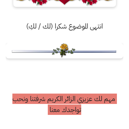
انتهى الموضوع شكرا (لك / لكِ)
مهم لك عزيزي الزائر الكريم شرفتنا ونحب
تواجدك معنا