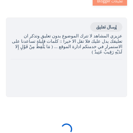
إرسال تعليق
عزيزي المشاهد لا تترك الموضوع بدون تعليق وتذكر ان
تعليقك يدل عليك فلا تقل الا خيرا :: كلمات قليلة تساعدنا على
الاستمرار في خدمتكم ادارة الموقع ... ( مَا يَلْفِظُ مِنْ قَوْلٍ إِلا
لَدَيْهِ رَقِيبٌ عَتِيدٌ )