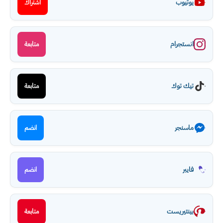
يوتيوب
اشتراك
انستجرام
متابعة
تيك توك
متابعة
ماسنجر
انضم
فايبر
انضم
بينتيريست
متابعة