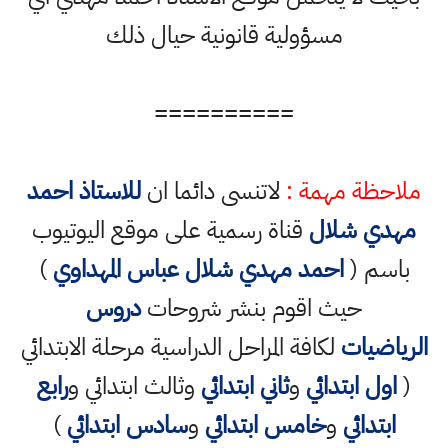
مسؤولية قانونية حيال ذلك
==========
ملاحظة مهمة :
لاتنسى دائما ان
للاستاذ احمد
مهدي شلال
قناة رسمية على موقع اليوتيوب
باسم (
احمد مهدي شلال عباس المهداوي
)
حيث اقوم بنشر شروحات
دروس
الرياضيات
لكافة المراحل الدراسية مرحلة الابتدائي
(
اول ابتدائي
و
ثاني ابتدائي
وثالث ابتدائي و
رابع
ابتدائي
و
خامس ابتدائي
و
سادس ابتدائي
)