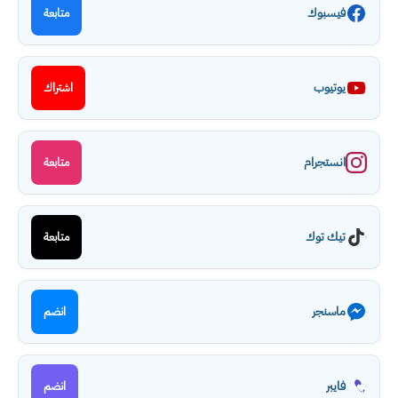
فيسبوك
متابعة
يوتيوب
اشتراك
انستجرام
متابعة
تيك توك
متابعة
ماسنجر
انضم
فايبر
انضم