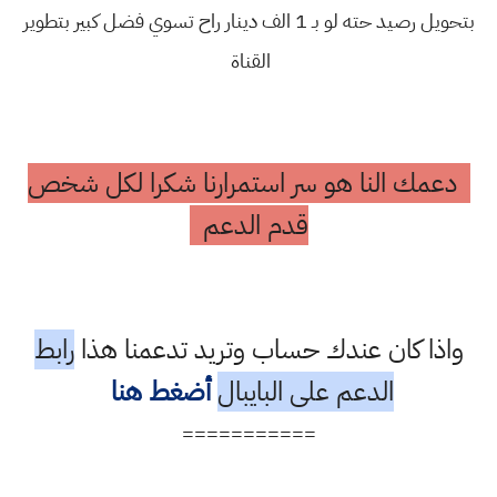
بتحويل رصيد حته لو بـ 1 الف دينار راح تسوي فضل كبير بتطوير
القناة
دعمك النا هو سر استمرارنا شكرا لكل شخص
قدم الدعم
واذا كان عندك حساب وتريد تدعمنا هذا
رابط
الدعم على البايبال
أضغط هنا
===========