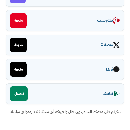
بينتيريست
متابعة
منصة X
متابعة
ثريدز
متابعة
تطبيقنا
تحميل
نشكركم على دعمكم المستمر، وفي حال واجهتكم أي مشكلة لا تترددوا في مراسلتنا.