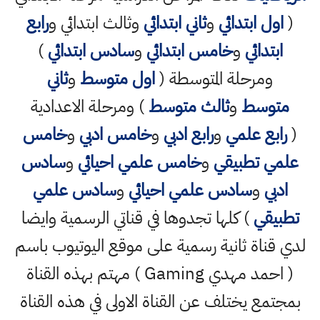
(
اول ابتدائي
و
ثاني ابتدائي
وثالث ابتدائي و
رابع
ابتدائي
و
خامس ابتدائي
و
سادس ابتدائي
)
ومرحلة المتوسطة (
اول متوسط
و
ثاني
متوسط
و
ثالث متوسط
) ومرحلة الاعدادية
(
رابع علمي
و
رابع ادبي
و
خامس ادبي
و
خامس
علمي تطبيقي
و
خامس علمي احيائي
و
سادس
ادبي
و
سادس علمي احيائي
و
سادس علمي
تطبيقي
) كلها تجدوها في قناتي الرسمية وايضا
لدي قناة ثانية رسمية على موقع اليوتيوب باسم
( احمد مهدي Gaming ) مهتم بهذه القناة
بمجتمع يختلف عن القناة الاولى في هذه القناة