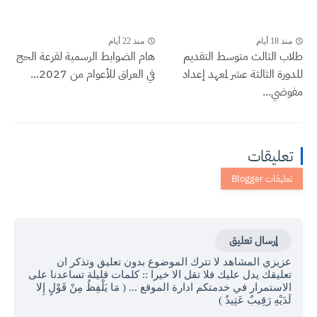
منذ 18 أيام
منذ 22 أيام
طلاب الثالث متوسط التقديم
هام الضوابط الرسمية لقرعة الحج
للدورة الثالثة عشر لمعهد إعداد
في العراق للأعوام من 2027...
مفوضي...
تعليقات
إرسال تعليق
عزيزي المشاهد لا تترك الموضوع بدون تعليق وتذكر ان
تعليقك يدل عليك فلا تقل الا خيرا :: كلمات قليلة تساعدنا على
الاستمرار في خدمتكم ادارة الموقع ... ( مَا يَلْفِظُ مِنْ قَوْلٍ إِلا
لَدَيْهِ رَقِيبٌ عَتِيدٌ )