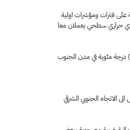
 على فترات ومؤشرات اولية
وي حراري سطحي يعملان معا
عطية : تسجل درجات الحرارة في الظل خلال النهار منتصف الاسبوع حوالي 50-51) درجة مئوية في مدن الجنوب
ى الاتجاه الجنوبي الشرقي
 شمالية غربية مصحوبة ببعض