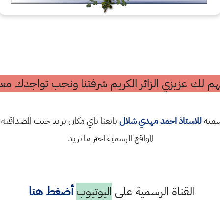
م لك عزيزي الزائر الكريم شرفتنا ونحب تواجدك معن
رسمية
للاستاذ احمد مهدي شلال
تابعنا باي مكان تريد حيث المصداقية 
المواقع الرسمية اختر ما تريد
القناة الرسمية على
اليوتيوب
أضغط هنا