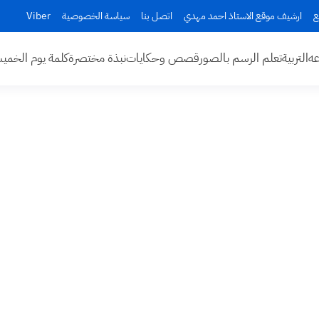
ع
ارشيف موقع الاستاذ احمد مهدي
اتصل بنا
سياسة الخصوصية
Viber
عه
التربية
تعلم الرسم بالصور
قصص وحكايات
نبذة مختصرة
كلمة يوم الخم