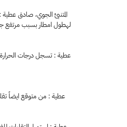
المتنبئ الجوي، صادق عطية 
لهطول امطار بسبب مرتفع جو
عطية : من متوقع ايضاً تقل
عطية : استمرار التقلبات لل