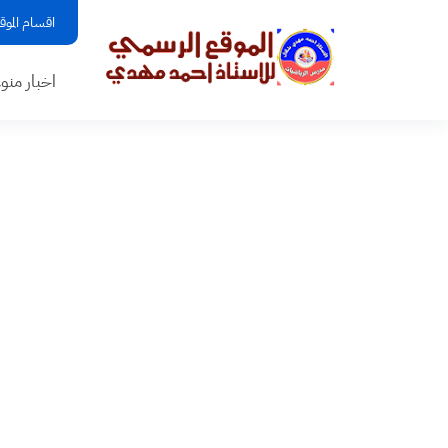
اقسام الموق
اخبار منو