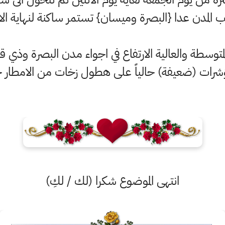
 المدن عدا {البصرة وميسان} تستمر ساكنة لنهاية الا
طة والعالية الارتفاع في اجواء مدن البصرة وذي قار 
رات (ضعيفة) حالياً على هطول زخات من الامطار 
انتهى الموضوع شكرا (لك / لكِ)