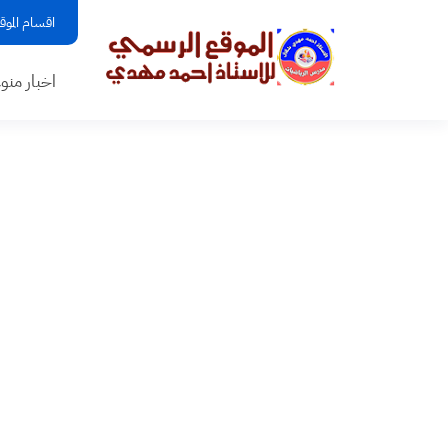
اقسام الموق
اخبار منو