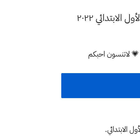
لابتدائي ٢٠٢٢
 💗 لاتنسون احبكم
ل الابتدائي.