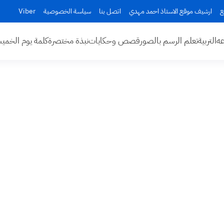
ع
ارشيف موقع الاستاذ احمد مهدي
اتصل بنا
سياسة الخصوصية
Viber
عه
التربية
تعلم الرسم بالصور
قصص وحكايات
نبذة مختصرة
كلمة يوم الخم