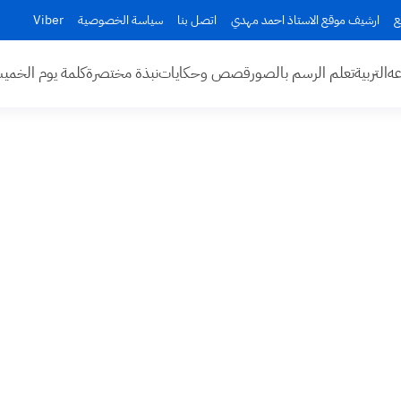
ع
ارشيف موقع الاستاذ احمد مهدي
اتصل بنا
سياسة الخصوصية
Viber
عه
التربية
تعلم الرسم بالصور
قصص وحكايات
نبذة مختصرة
كلمة يوم الخم