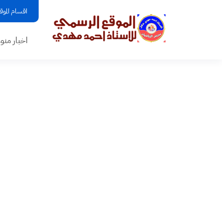
اقسام الموق
اخبار منو