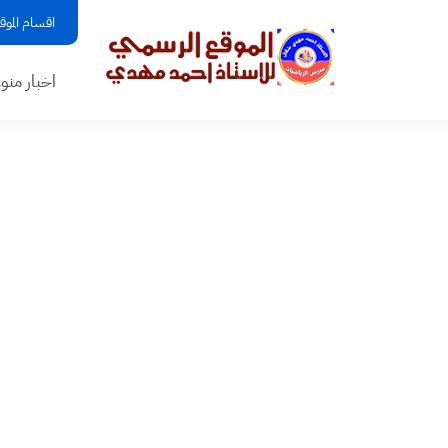
اقسام الموق
اخبار منو