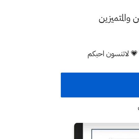
ن والمتميزين
 💗 لاتنسون احبكم