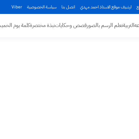
ع
ارشيف موقع الاستاذ احمد مهدي
اتصل بنا
سياسة الخصوصية
Viber
عه
التربية
تعلم الرسم بالصور
قصص وحكايات
نبذة مختصرة
كلمة يوم الخم