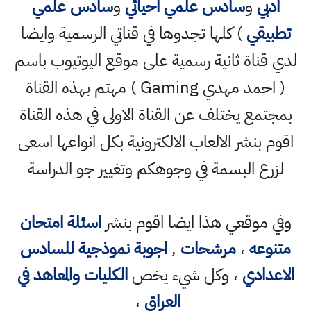
ادبي
و
سادس علمي احيائي
و
سادس علمي
تطبيقي
) كلها تجدوها في قناتي الرسمية وايضا
لدي قناة ثانية رسمية على موقع اليوتيوب باسم
( احمد مهدي Gaming ) مهتم بهذه القناة
بمجتمع يختلف عن القناة الاولى في هذه القناة
اقوم بنشر الالعاب الالكترونية بكل انواعها اسعى
لزرع البسمة في وجوهكم وتغيير جو الدراسة
وفي موقعي هذا ايضا اقوم بنشر
اسئلة امتحان
متنوعه
،
مرشحات
,
اجوبة نموذجية للسادس
الاعدادي
، وكل شيء يخص
الكليات والمعاهد في
العراق
،