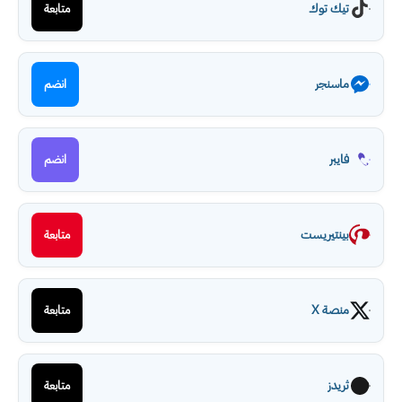
تيك توك
متابعة
ماسنجر
انضم
فايبر
انضم
بينتيريست
متابعة
منصة X
متابعة
ثريدز
متابعة