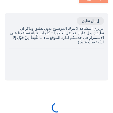
إرسال تعليق
عزيزي المشاهد لا تترك الموضوع بدون تعليق وتذكر ان
تعليقك يدل عليك فلا تقل الا خيرا :: كلمات قليلة تساعدنا على
الاستمرار في خدمتكم ادارة الموقع ... ( مَا يَلْفِظُ مِنْ قَوْلٍ إِلا
لَدَيْهِ رَقِيبٌ عَتِيدٌ )