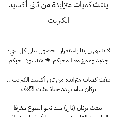
ينفث كميات متزايدة من ثاني أكسيد
الكبريت
لا تنسى زيارتنا باستمرار للحصول على كل شيء
جديد ومميز معنا محبكم 💗 لاتنسون احبكم
ينفث كميات متزايدة من ثاني أكسيد الكبريت...
بركان سام يهدد حياة مئات الآلاف
ينفث بركان {تال} منذ نحو اسبوع مغرقا