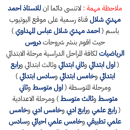
ملاحظة مهمة :
لاتنسى دائما ان
للاستاذ احمد
مهدي شلال
قناة رسمية على موقع اليوتيوب
باسم (
احمد مهدي شلال عباس المهداوي
)
حيث اقوم بنشر شروحات
دروس
الرياضيات
لكافة المراحل الدراسية مرحلة الابتدائي
(
اول ابتدائي
و
ثاني ابتدائي
وثالث ابتدائي و
رابع
ابتدائي
و
خامس ابتدائي
و
سادس ابتدائي
)
ومرحلة المتوسطة (
اول متوسط
و
ثاني
متوسط
و
ثالث متوسط
) ومرحلة الاعدادية
(
رابع علمي
و
رابع ادبي
و
خامس ادبي
و
خامس
علمي تطبيقي
و
خامس علمي احيائي
و
سادس