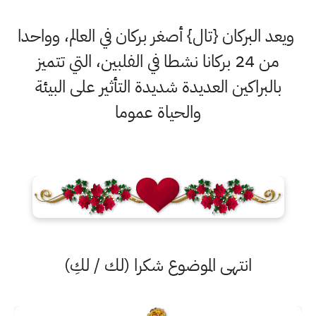
ويعد البركان {تال} أصغر بركان في العالم، وواحدا
من 24 بركانا نشطا في الفلبين، التي تتميز
بالبراكين العديدة شديدة التأثير على البيئة
والحياة عموما
انتهى الموضوع شكرا (لك / لكِ)