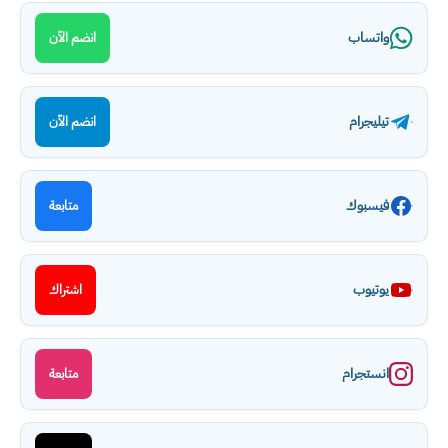
واتساب
انضم الآن
تيليجرام
انضم الآن
فيسبوك
متابعة
يوتيوب
اشتراك
انستجرام
متابعة