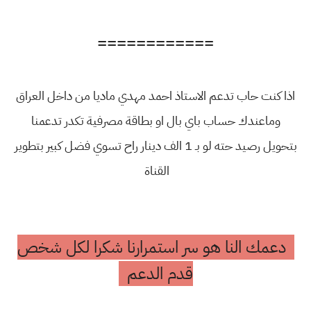
============
اذا كنت حاب تدعم الاستاذ احمد مهدي ماديا من داخل العراق
وماعندك حساب باي بال او بطاقة مصرفية تكدر تدعمنا
بتحويل رصيد حته لو بـ 1 الف دينار راح تسوي فضل كبير بتطوير
القناة
دعمك النا هو سر استمرارنا شكرا لكل شخص
قدم الدعم