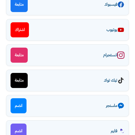
فيسبوك
متابعة
يوتيوب
اشتراك
انستجرام
متابعة
تيك توك
متابعة
ماسنجر
انضم
فايبر
انضم