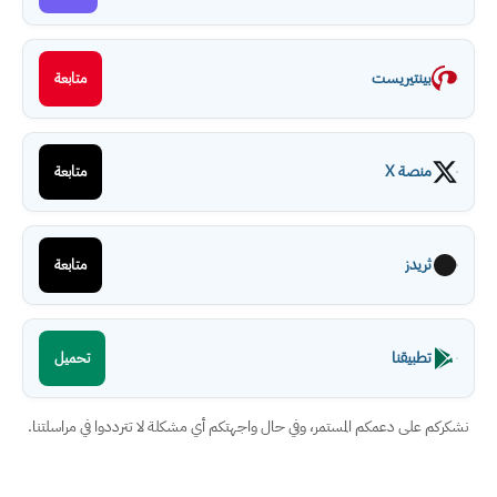
بينتيريست
متابعة
منصة X
متابعة
ثريدز
متابعة
تطبيقنا
تحميل
نشكركم على دعمكم المستمر، وفي حال واجهتكم أي مشكلة لا تترددوا في مراسلتنا.