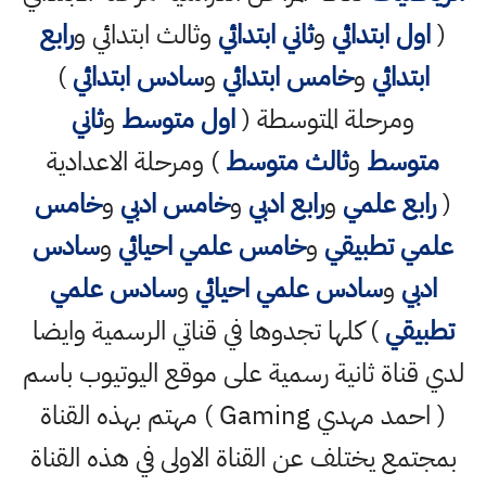
(
اول ابتدائي
و
ثاني ابتدائي
وثالث ابتدائي و
رابع
ابتدائي
و
خامس ابتدائي
و
سادس ابتدائي
)
ومرحلة المتوسطة (
اول متوسط
و
ثاني
متوسط
و
ثالث متوسط
) ومرحلة الاعدادية
(
رابع علمي
و
رابع ادبي
و
خامس ادبي
و
خامس
علمي تطبيقي
و
خامس علمي احيائي
و
سادس
ادبي
و
سادس علمي احيائي
و
سادس علمي
تطبيقي
) كلها تجدوها في قناتي الرسمية وايضا
لدي قناة ثانية رسمية على موقع اليوتيوب باسم
( احمد مهدي Gaming ) مهتم بهذه القناة
بمجتمع يختلف عن القناة الاولى في هذه القناة