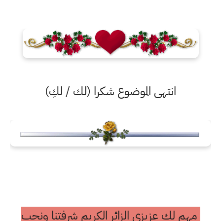
انتهى الموضوع شكرا (لك / لكِ)
مهم لك عزيزي الزائر الكريم شرفتنا ونحب