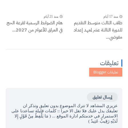
منذ 17 أيام
منذ 21 أيام
طلاب الثالث متوسط التقديم
هام الضوابط الرسمية لقرعة الحج
للدورة الثالثة عشر لمعهد إعداد
في العراق للأعوام من 2027...
مفوضي...
تعليقات
إرسال تعليق
عزيزي المشاهد لا تترك الموضوع بدون تعليق وتذكر ان
تعليقك يدل عليك فلا تقل الا خيرا :: كلمات قليلة تساعدنا على
الاستمرار في خدمتكم ادارة الموقع ... ( مَا يَلْفِظُ مِنْ قَوْلٍ إِلا
لَدَيْهِ رَقِيبٌ عَتِيدٌ )