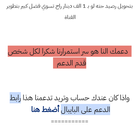
بتحويل رصيد حته لو بـ 1 الف دينار راح تسوي فضل كبير بتطوير
القناة
دعمك النا هو سر استمرارنا شكرا لكل شخص
قدم الدعم
واذا كان عندك حساب وتريد تدعمنا هذا
رابط
الدعم على البايبال
أضغط هنا
===========