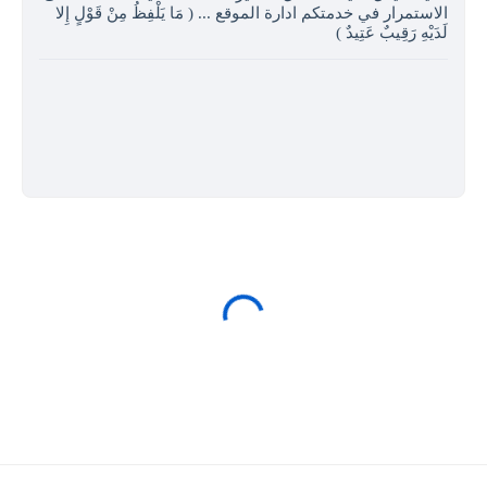
الاستمرار في خدمتكم ادارة الموقع ... ( مَا يَلْفِظُ مِنْ قَوْلٍ إِلا
لَدَيْهِ رَقِيبٌ عَتِيدٌ )