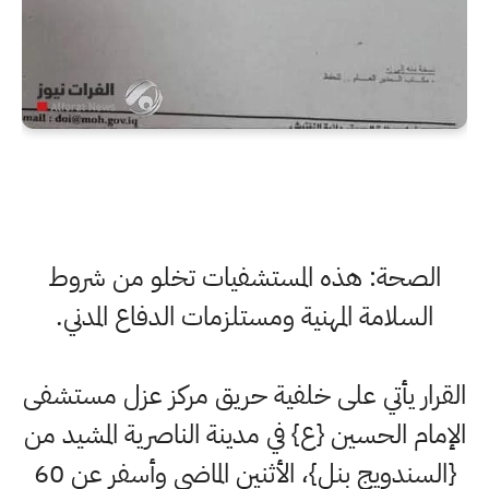
الصحة: هذه المستشفيات تخلو من شروط
السلامة المهنية ومستلزمات الدفاع المدني.
القرار يأتي على خلفية حريق مركز عزل مستشفى
الإمام الحسين {ع} في مدينة الناصرية المشيد من
{السندويج بنل}، الأثنين الماضي وأسفر عن 60