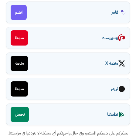
فايبر
انضم
بينتيريست
متابعة
منصة X
متابعة
ثريدز
متابعة
تطبيقنا
تحميل
نشكركم على دعمكم المستمر، وفي حال واجهتكم أي مشكلة لا تترددوا في مراسلتنا.