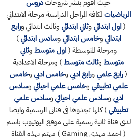
حيث اقوم بنشر شروحات
دروس
الرياضيات
لكافة المراحل الدراسية مرحلة الابتدائي
(
اول ابتدائي
و
ثاني ابتدائي
وثالث ابتدائي و
رابع
ابتدائي
و
خامس ابتدائي
و
سادس ابتدائي
)
ومرحلة المتوسطة (
اول متوسط
و
ثاني
متوسط
و
ثالث متوسط
) ومرحلة الاعدادية
(
رابع علمي
و
رابع ادبي
و
خامس ادبي
و
خامس
علمي تطبيقي
و
خامس علمي احيائي
و
سادس
ادبي
و
سادس علمي احيائي
و
سادس علمي
تطبيقي
) كلها تجدوها في قناتي الرسمية وايضا
لدي قناة ثانية رسمية على موقع اليوتيوب باسم
( احمد مهدي Gaming ) مهتم بهذه القناة