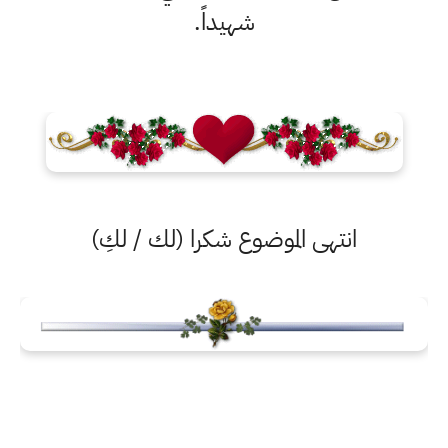
شهيداً.
انتهى الموضوع شكرا (لك / لكِ)