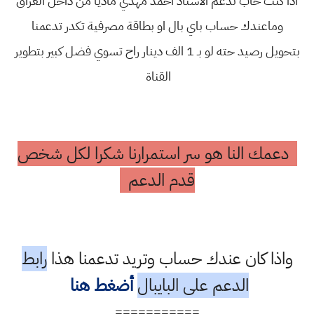
اذا كنت حاب تدعم الاستاذ احمد مهدي ماديا من داخل العراق
وماعندك حساب باي بال او بطاقة مصرفية تكدر تدعمنا
بتحويل رصيد حته لو بـ 1 الف دينار راح تسوي فضل كبير بتطوير
القناة
دعمك النا هو سر استمرارنا شكرا لكل شخص
قدم الدعم
واذا كان عندك حساب وتريد تدعمنا هذا
رابط
الدعم على البايبال
أضغط هنا
===========