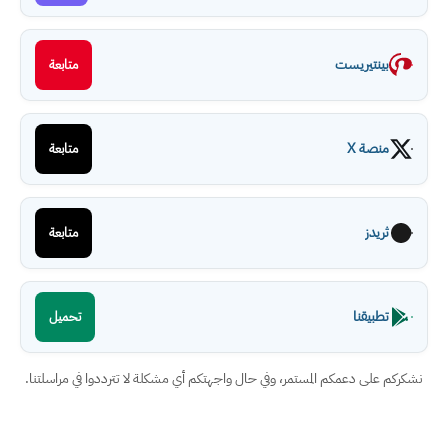
بينتيريست
متابعة
منصة X
متابعة
ثريدز
متابعة
تطبيقنا
تحميل
نشكركم على دعمكم المستمر، وفي حال واجهتكم أي مشكلة لا تترددوا في مراسلتنا.