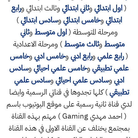
(
اول ابتدائي
و
ثاني ابتدائي
وثالث ابتدائي و
رابع
ابتدائي
و
خامس ابتدائي
و
سادس ابتدائي
)
ومرحلة المتوسطة (
اول متوسط
و
ثاني
متوسط
و
ثالث متوسط
) ومرحلة الاعدادية
(
رابع علمي
و
رابع ادبي
و
خامس ادبي
و
خامس
علمي تطبيقي
و
خامس علمي احيائي
و
سادس
ادبي
و
سادس علمي احيائي
و
سادس علمي
تطبيقي
) كلها تجدوها في قناتي الرسمية وايضا
لدي قناة ثانية رسمية على موقع اليوتيوب باسم
( احمد مهدي Gaming ) مهتم بهذه القناة
بمجتمع يختلف عن القناة الاولى في هذه القناة