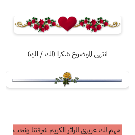
انتهى الموضوع شكرا (لك / لكِ)
مهم لك عزيزي الزائر الكريم شرفتنا ونحب