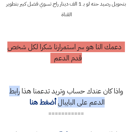
بتحويل رصيد حته لو بـ 1 الف دينار راح تسوي فضل كبير بتطوير
القناة
دعمك النا هو سر استمرارنا شكرا لكل شخص
قدم الدعم
واذا كان عندك حساب وتريد تدعمنا هذا
رابط
الدعم على البايبال
أضغط هنا
===========