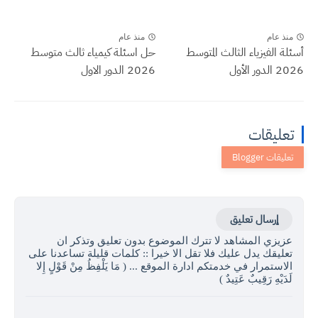
منذ عام
منذ عام
أسئلة الفيزياء الثالث المتوسط
حل اسئلة كيمياء ثالث متوسط
2026 الدور الأول
2026 الدور الاول
تعليقات
إرسال تعليق
عزيزي المشاهد لا تترك الموضوع بدون تعليق وتذكر ان
تعليقك يدل عليك فلا تقل الا خيرا :: كلمات قليلة تساعدنا على
الاستمرار في خدمتكم ادارة الموقع ... ( مَا يَلْفِظُ مِنْ قَوْلٍ إِلا
لَدَيْهِ رَقِيبٌ عَتِيدٌ )