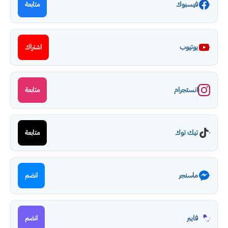
فيسبوك
متابعة
يوتيوب
اشتراك
انستجرام
متابعة
تيك توك
متابعة
ماسنجر
انضم
فايبر
انضم