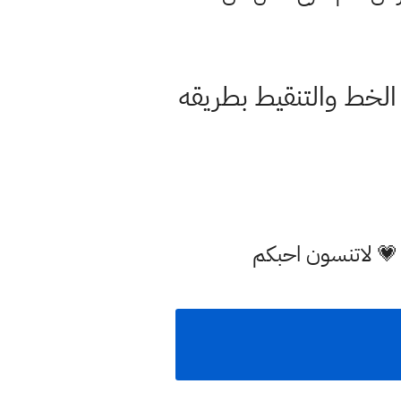
الخط والتنقيط بطريقه
 💗 لاتنسون احبكم