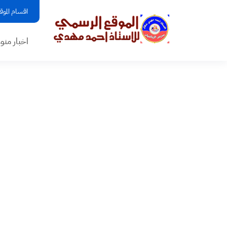
اقسام الموق
اخبار منو