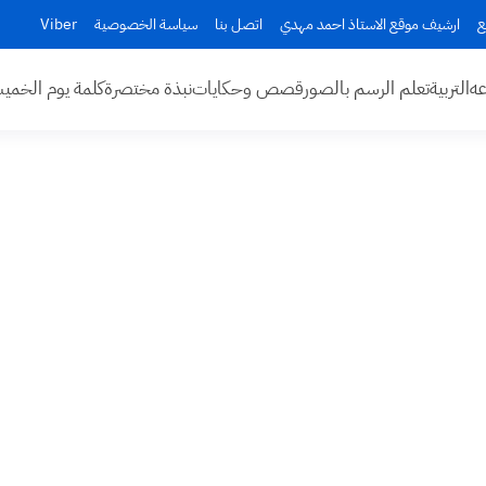
ع
ارشيف موقع الاستاذ احمد مهدي
اتصل بنا
سياسة الخصوصية
Viber
عه
التربية
تعلم الرسم بالصور
قصص وحكايات
نبذة مختصرة
كلمة يوم الخم