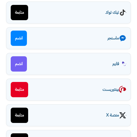
تيك توك
متابعة
ماسنجر
انضم
فايبر
انضم
بينتيريست
متابعة
منصة X
متابعة