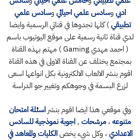
علمي تطبيقي
و
خامس علمي احيائي
و
سادس
ادبي
و
سادس علمي احيائي
و
سادس علمي
تطبيقي
) كلها تجدوها في قناتي الرسمية وايضا
لدي قناة ثانية رسمية على موقع اليوتيوب باسم
( احمد مهدي Gaming ) مهتم بهذه القناة
بمجتمع يختلف عن القناة الاولى في هذه القناة
اقوم بنشر الالعاب الالكترونية بكل انواعها اسعى
لزرع البسمة في وجوهكم وتغيير جو الدراسة
وفي موقعي هذا ايضا اقوم بنشر
اسئلة امتحان
متنوعه
،
مرشحات
,
اجوبة نموذجية للسادس
الاعدادي
، وكل شيء يخص
الكليات والمعاهد في