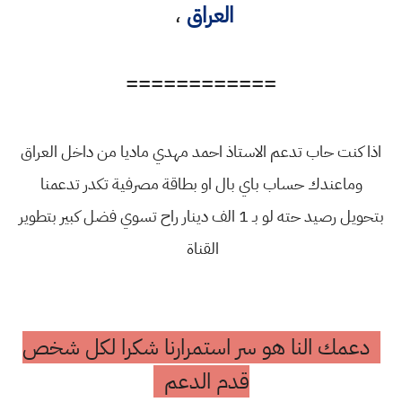
العراق
،
============
اذا كنت حاب تدعم الاستاذ احمد مهدي ماديا من داخل العراق
وماعندك حساب باي بال او بطاقة مصرفية تكدر تدعمنا
بتحويل رصيد حته لو بـ 1 الف دينار راح تسوي فضل كبير بتطوير
القناة
دعمك النا هو سر استمرارنا شكرا لكل شخص
قدم الدعم