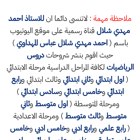
ملاحظة مهمة :
لاتنسى دائما ان
للاستاذ احمد
مهدي شلال
قناة رسمية على موقع اليوتيوب
باسم (
احمد مهدي شلال عباس المهداوي
)
حيث اقوم بنشر شروحات
دروس
الرياضيات
لكافة المراحل الدراسية مرحلة الابتدائي
(
اول ابتدائي
و
ثاني ابتدائي
وثالث ابتدائي و
رابع
ابتدائي
و
خامس ابتدائي
و
سادس ابتدائي
)
ومرحلة المتوسطة (
اول متوسط
و
ثاني
متوسط
و
ثالث متوسط
) ومرحلة الاعدادية
(
رابع علمي
و
رابع ادبي
و
خامس ادبي
و
خامس