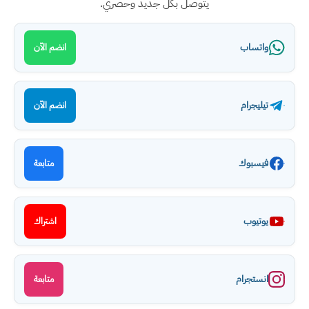
يتوصل بكل جديد وحصري.
واتساب
انضم الآن
تيليجرام
انضم الآن
فيسبوك
متابعة
يوتيوب
اشتراك
انستجرام
متابعة