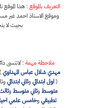
التعريف بالموقع :
هذا الموقع ت
وموقع الاستاذ احمد غير مس
بحيث لا يت
ملاحظة مهمة :
لاتنسى دائ
مهدي شلال عباس المهداوي
) 
(
اول ابتدائي
و
ثاني ابتدائي
وثال
متوسط
و
ثاني متوسط
و
ثالث
تطبيقي
و
خامس علمي احيائ