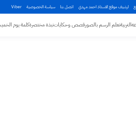
ع
ارشيف موقع الاستاذ احمد مهدي
اتصل بنا
سياسة الخصوصية
Viber
عه
التربية
تعلم الرسم بالصور
قصص وحكايات
نبذة مختصرة
كلمة يوم الخم