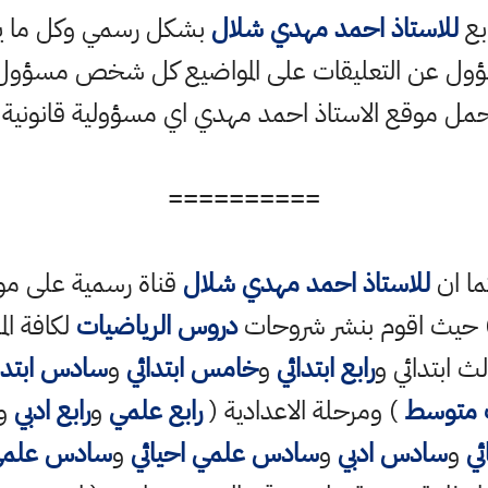
ابع
للاستاذ احمد مهدي شلال
بشكل رسمي وكل ما ينش
ؤول عن التعليقات على المواضيع كل شخص مسؤول ع
حمل موقع الاستاذ احمد مهدي اي مسؤولية قانونية
==========
ما ان
للاستاذ احمد مهدي شلال
قناة رسمية على مو
حيث اقوم بنشر شروحات
دروس الرياضيات
لكافة الم
ث ابتدائي و
رابع ابتدائي
و
خامس ابتدائي
و
سادس ابتدا
 متوسط
) ومرحلة الاعدادية (
رابع علمي
و
رابع ادبي
و
ي
و
سادس ادبي
و
سادس علمي احيائي
و
سادس علمي