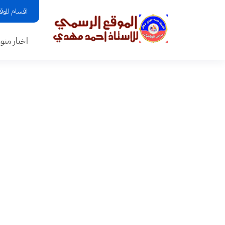
اقسام الموق
اخبار منو