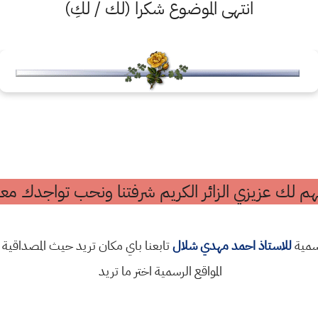
انتهى الموضوع شكرا (لك / لكِ)
م لك عزيزي الزائر الكريم شرفتنا ونحب تواجدك معن
رسمية
للاستاذ احمد مهدي شلال
تابعنا باي مكان تريد حيث المصداقية 
المواقع الرسمية اختر ما تريد