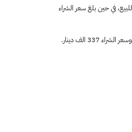
من الذهب الخليجي والتركي والأوربي 372 الف دينار للبيع، في حين بلغ سعر الشراء