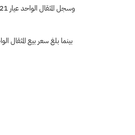
بينما بلغ سعر بيع المثقال الواحد عيار 21 من الذهب العراقي 341 الف دينار للبيع، وسع