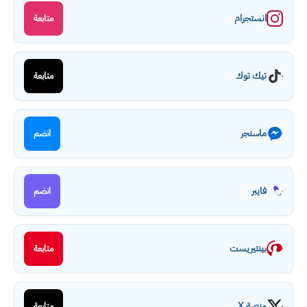
انستجرام
متابعة
تيك توك
متابعة
ماسنجر
انضم
فايبر
انضم
بينتيريست
متابعة
منصة X
متابعة