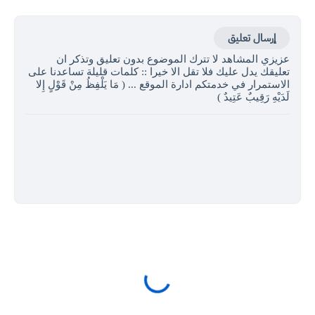
إرسال تعليق
عزيزي المشاهد لا تترك الموضوع بدون تعليق وتذكر ان
تعليقك يدل عليك فلا تقل الا خيرا :: كلمات قليلة تساعدنا على
الاستمرار في خدمتكم ادارة الموقع ... ( مَا يَلْفِظُ مِنْ قَوْلٍ إِلا
لَدَيْهِ رَقِيبٌ عَتِيدٌ )