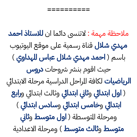
==========
ملاحظة مهمة :
لاتنسى دائما ان
للاستاذ احمد
مهدي شلال
قناة رسمية على موقع اليوتيوب
باسم (
احمد مهدي شلال عباس المهداوي
)
حيث اقوم بنشر شروحات
دروس
الرياضيات
لكافة المراحل الدراسية مرحلة الابتدائي
(
اول ابتدائي
و
ثاني ابتدائي
وثالث ابتدائي و
رابع
ابتدائي
و
خامس ابتدائي
و
سادس ابتدائي
)
ومرحلة المتوسطة (
اول متوسط
و
ثاني
متوسط
و
ثالث متوسط
) ومرحلة الاعدادية