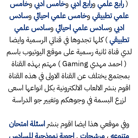
(
رابع علمي
و
رابع ادبي
و
خامس ادبي
و
خامس
علمي تطبيقي
و
خامس علمي احيائي
و
سادس
ادبي
و
سادس علمي احيائي
و
سادس علمي
تطبيقي
) كلها تجدوها في قناتي الرسمية وايضا
لدي قناة ثانية رسمية على موقع اليوتيوب باسم
( احمد مهدي Gaming ) مهتم بهذه القناة
بمجتمع يختلف عن القناة الاولى في هذه القناة
اقوم بنشر الالعاب الالكترونية بكل انواعها اسعى
لزرع البسمة في وجوهكم وتغيير جو الدراسة
وفي موقعي هذا ايضا اقوم بنشر
اسئلة امتحان
متنوعه
،
مرشحات
,
اجوبة نموذجية للسادس