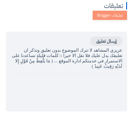
تعليقات
إرسال تعليق
عزيزي المشاهد لا تترك الموضوع بدون تعليق وتذكر ان
تعليقك يدل عليك فلا تقل الا خيرا :: كلمات قليلة تساعدنا على
الاستمرار في خدمتكم ادارة الموقع ... ( مَا يَلْفِظُ مِنْ قَوْلٍ إِلا
لَدَيْهِ رَقِيبٌ عَتِيدٌ )