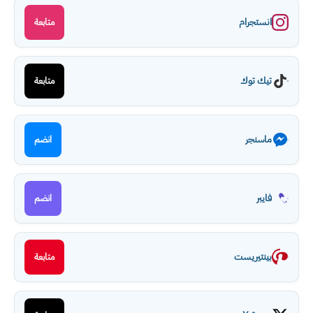
انستجرام
متابعة
تيك توك
متابعة
ماسنجر
انضم
فايبر
انضم
بينتيريست
متابعة