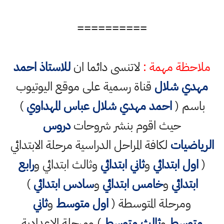
==========
ملاحظة مهمة :
لاتنسى دائما ان
للاستاذ احمد
مهدي شلال
قناة رسمية على موقع اليوتيوب
باسم (
احمد مهدي شلال عباس المهداوي
)
حيث اقوم بنشر شروحات
دروس
الرياضيات
لكافة المراحل الدراسية مرحلة الابتدائي
(
اول ابتدائي
و
ثاني ابتدائي
وثالث ابتدائي و
رابع
ابتدائي
و
خامس ابتدائي
و
سادس ابتدائي
)
ومرحلة المتوسطة (
اول متوسط
و
ثاني
متوسط
و
ثالث متوسط
) ومرحلة الاعدادية