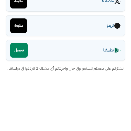
منصة X
متابعة
ثريدز
متابعة
تطبيقنا
تحميل
نشكركم على دعمكم المستمر، وفي حال واجهتكم أي مشكلة لا تترددوا في مراسلتنا.