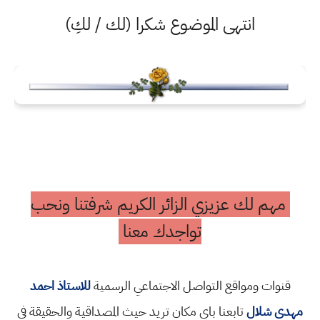
انتهى الموضوع شكرا (لك / لكِ)
مهم لك عزيزي الزائر الكريم شرفتنا ونحب
تواجدك معنا
قنوات ومواقع التواصل الاجتماعي الرسمية
للاستاذ احمد
مهدي شلال
تابعنا باي مكان تريد حيث المصداقية والحقيقة في