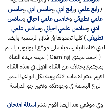
(
رابع علمي
و
رابع ادبي
و
خامس ادبي
و
خامس
علمي تطبيقي
و
خامس علمي احيائي
و
سادس
ادبي
و
سادس علمي احيائي
و
سادس علمي
تطبيقي
) كلها تجدوها في قناتي الرسمية وايضا
لدي قناة ثانية رسمية على موقع اليوتيوب باسم
( احمد مهدي Gaming ) مهتم بهذه القناة
بمجتمع يختلف عن القناة الاولى في هذه القناة
اقوم بنشر الالعاب الالكترونية بكل انواعها اسعى
لزرع البسمة في وجوهكم وتغيير جو الدراسة
وفي موقعي هذا ايضا اقوم بنشر
اسئلة امتحان