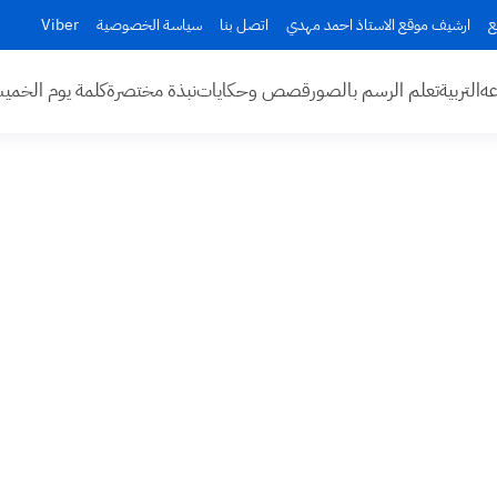
ع
ارشيف موقع الاستاذ احمد مهدي
اتصل بنا
سياسة الخصوصية
Viber
عه
التربية
تعلم الرسم بالصور
قصص وحكايات
نبذة مختصرة
كلمة يوم الخم