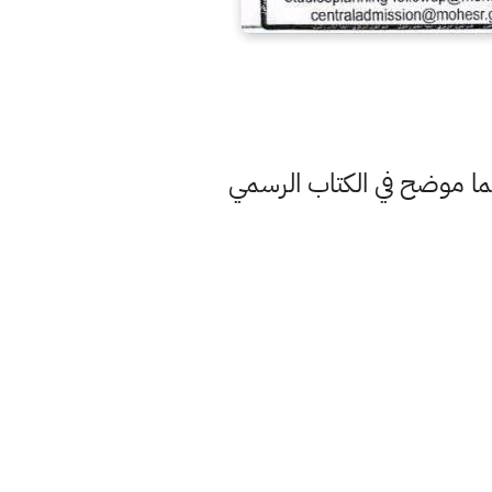
تعليم العالي تحدد موعد فتح استمارة اعادة الترشيح بتاريخ ٢٠٢١/٨/١٥ وكما موضح في الكتاب الرسمي