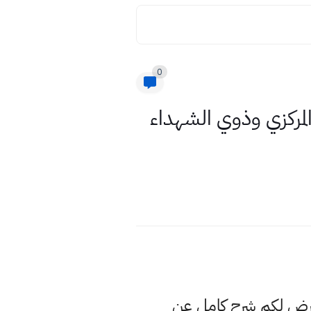
0
الترشيح ٢٠٢١ لطلاب القبول المركزي وذوي الشهداء
عرض لكم شرح كامل عن