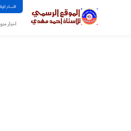
اقسام الموق
اخبار منو