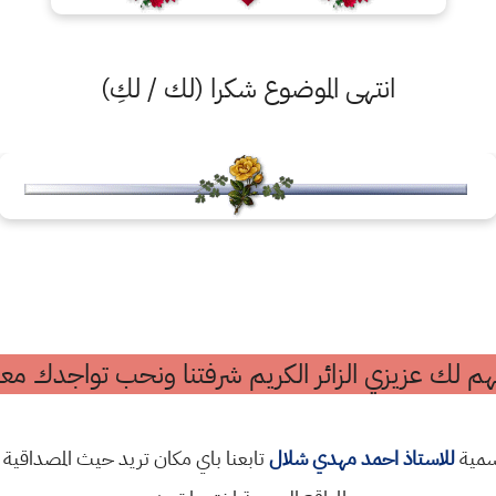
انتهى الموضوع شكرا (لك / لكِ)
م لك عزيزي الزائر الكريم شرفتنا ونحب تواجدك معن
رسمية
للاستاذ احمد مهدي شلال
تابعنا باي مكان تريد حيث المصداقية 