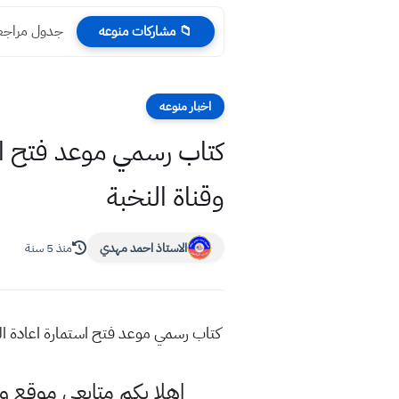
جدول مراجعة للامتحانات ال
📁 مشاركات منوعه
اخبار منوعه
وقناة النخبة
الاستاذ احمد مهدي
منذ 5 سنة
كتاب رسمي موعد فتح استمارة اعادة الترشيح ٢٠٢١ لطلاب القبول المركزي وذوي الشهدا
اهلا بكم متابعي موقع و