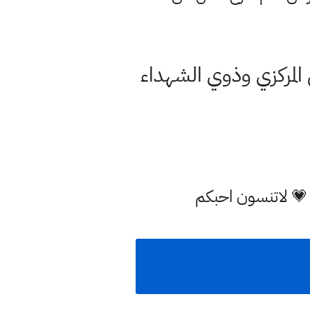
ة الترشيح ٢٠٢١ لطلاب القبول المركزي وذوي الشهداء
 💗 لاتنسون احبكم