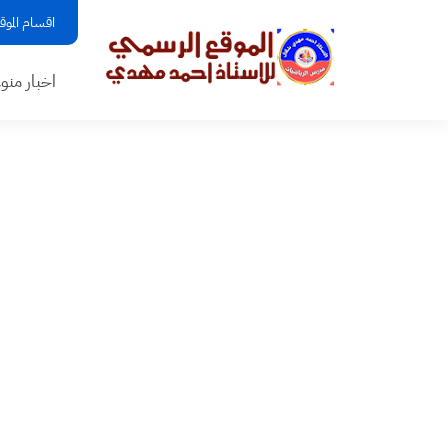
اقسام الموق
اخبار منو