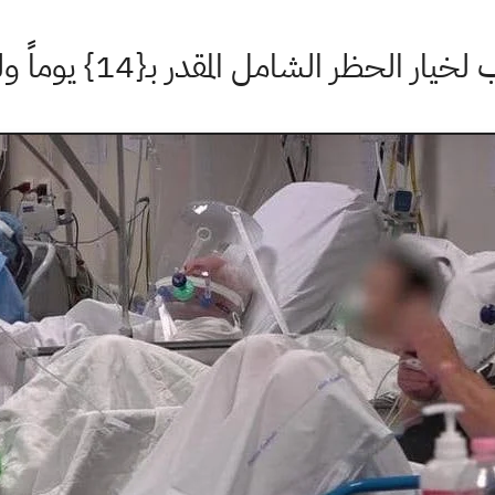
لشامل المقدر بـ{14} يوماً وليس الحظر المستمر.