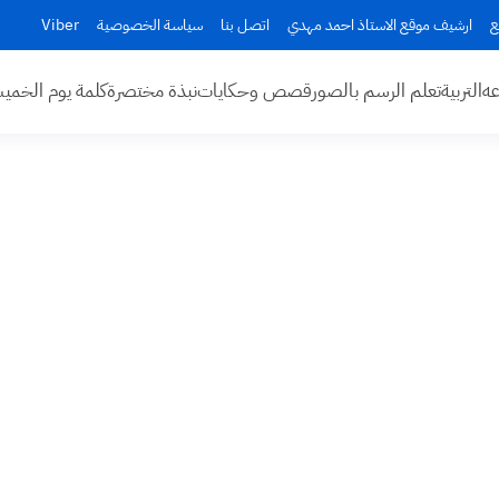
ع
ارشيف موقع الاستاذ احمد مهدي
اتصل بنا
سياسة الخصوصية
Viber
عه
التربية
تعلم الرسم بالصور
قصص وحكايات
نبذة مختصرة
كلمة يوم الخم