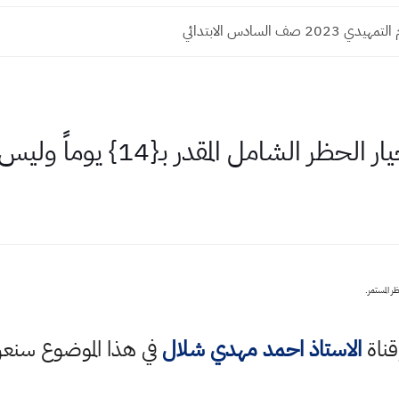
20 صف السادس الابتدائي
المقدر بـ{14} يوماً وليس الحظر المستمر.
قناة
الاستاذ احمد مهدي شلال
في هذا الموضوع سن