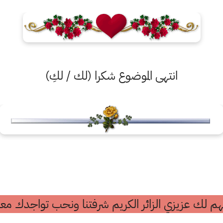
انتهى الموضوع شكرا (لك / لكِ)
م لك عزيزي الزائر الكريم شرفتنا ونحب تواجدك معن