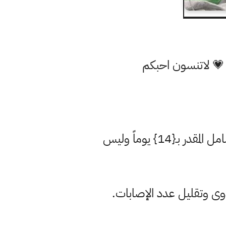
 💗 لاتنسون احبكم
مدير دائرة الصحة العامة رياض عبد الأمير: الصحة تدعم الذهاب لخيار الحظر الشامل المقدر بـ{14} يوماً وليس
وى وتقليل عدد الإصابات.