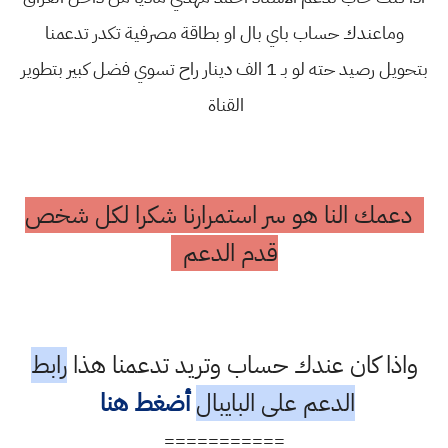
وماعندك حساب باي بال او بطاقة مصرفية تكدر تدعمنا
بتحويل رصيد حته لو بـ 1 الف دينار راح تسوي فضل كبير بتطوير
القناة
دعمك النا هو سر استمرارنا شكرا لكل شخص
قدم الدعم
واذا كان عندك حساب وتريد تدعمنا هذا
رابط
الدعم على البايبال
أضغط هنا
===========