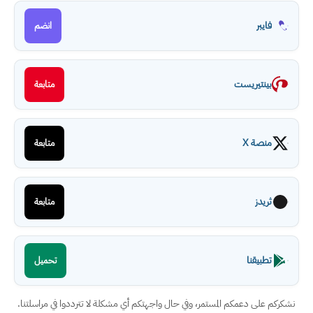
فايبر
انضم
بينتيريست
متابعة
منصة X
متابعة
ثريدز
متابعة
تطبيقنا
تحميل
نشكركم على دعمكم المستمر، وفي حال واجهتكم أي مشكلة لا تترددوا في مراسلتنا.