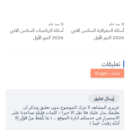
منذ عام
منذ عام
أسئلة الجغرافية السادس الادبي
أسئلة الرياضيات السادس الادبي
2026 الدور الأول
2026 الدور الأول
تعليقات
إرسال تعليق
عزيزي المشاهد لا تترك الموضوع بدون تعليق وتذكر ان
تعليقك يدل عليك فلا تقل الا خيرا :: كلمات قليلة تساعدنا على
الاستمرار في خدمتكم ادارة الموقع ... ( مَا يَلْفِظُ مِنْ قَوْلٍ إِلا
لَدَيْهِ رَقِيبٌ عَتِيدٌ )