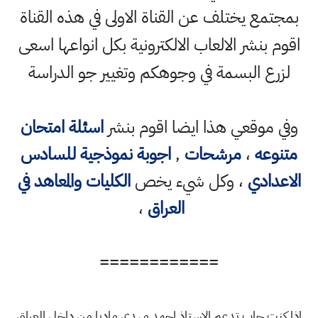
بمجتمع يختلف عن القناة الاولى في هذه القناة
اقوم بنشر الالعاب الالكترونية بكل انواعها اسعى
لزرع البسمة في وجوهكم وتغيير جو الدراسة
وفي موقعي هذا ايضا اقوم بنشر
اسئلة امتحان
متنوعه
،
مرشحات
,
اجوبة نموذجية للسادس
الاعدادي
، وكل شيء يخص
الكليات والمعاهد في
العراق
،
============
اذا كنت حاب تدعم الاستاذ احمد مهدي ماديا من داخل العراق