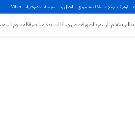
ع
ارشيف موقع الاستاذ احمد مهدي
اتصل بنا
سياسة الخصوصية
Viber
عه
التربية
تعلم الرسم بالصور
قصص وحكايات
نبذة مختصرة
كلمة يوم الخم