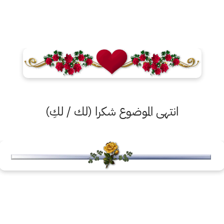
انتهى الموضوع شكرا (لك / لكِ)