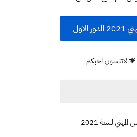
لاول
 💗 لاتنسون احبكم
لمهني لسنة 2021