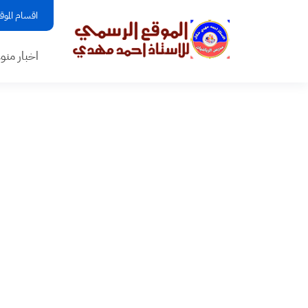
اقسام الموق
اخبار منو