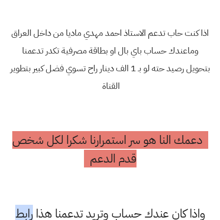
اذا كنت حاب تدعم الاستاذ احمد مهدي ماديا من داخل العراق
وماعندك حساب باي بال او بطاقة مصرفية تكدر تدعمنا
بتحويل رصيد حته لو بـ 1 الف دينار راح تسوي فضل كبير بتطوير
القناة
دعمك النا هو سر استمرارنا شكرا لكل شخص
قدم الدعم
واذا كان عندك حساب وتريد تدعمنا هذا
رابط