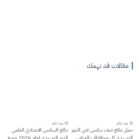
مقالات قد تهمك
منذ عام
منذ عام
حمل نتائج صف سادس ادبي الدور
نتائج السادس الاعدادي العلمي
التمهيدي كل محافظات العراق...
الدور التمهيدي لعام 2026 جميع