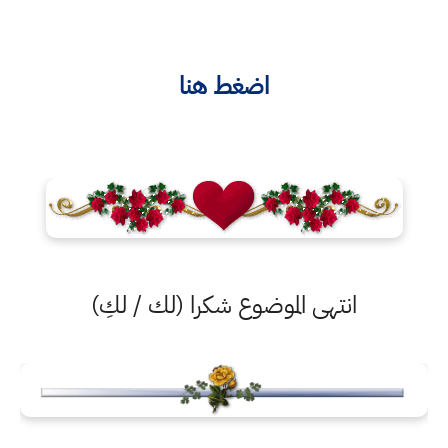
اضغط هنا
انتهى الموضوع شكرا (لك / لكِ)