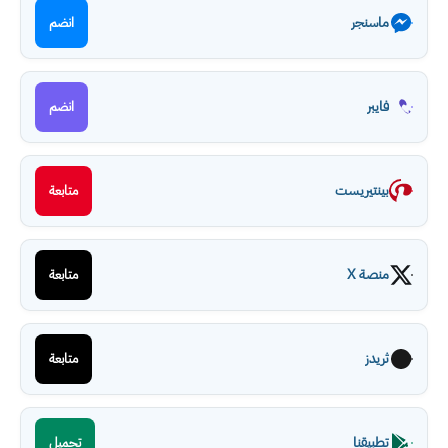
ماسنجر
انضم
فايبر
انضم
بينتيريست
متابعة
منصة X
متابعة
ثريدز
متابعة
تطبيقنا
تحميل