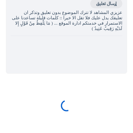
إرسال تعليق
عزيزي المشاهد لا تترك الموضوع بدون تعليق وتذكر ان
تعليقك يدل عليك فلا تقل الا خيرا :: كلمات قليلة تساعدنا على
الاستمرار في خدمتكم ادارة الموقع ... ( مَا يَلْفِظُ مِنْ قَوْلٍ إِلا
لَدَيْهِ رَقِيبٌ عَتِيدٌ )