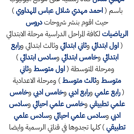
باسم (
احمد مهدي شلال عباس المهداوي
)
حيث اقوم بنشر شروحات
دروس
الرياضيات
لكافة المراحل الدراسية مرحلة الابتدائي
(
اول ابتدائي
و
ثاني ابتدائي
وثالث ابتدائي و
رابع
ابتدائي
و
خامس ابتدائي
و
سادس ابتدائي
)
ومرحلة المتوسطة (
اول متوسط
و
ثاني
متوسط
و
ثالث متوسط
) ومرحلة الاعدادية
(
رابع علمي
و
رابع ادبي
و
خامس ادبي
و
خامس
علمي تطبيقي
و
خامس علمي احيائي
و
سادس
ادبي
و
سادس علمي احيائي
و
سادس علمي
تطبيقي
) كلها تجدوها في قناتي الرسمية وايضا