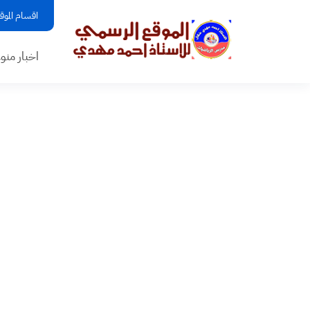
اقسام الموق
اخبار منو