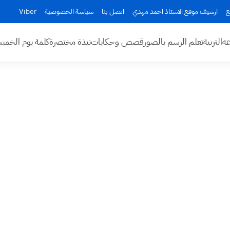
ع
ارشيف موقع الاستاذ احمد مهدي
اتصل بنا
سياسة الخصوصية
Viber
عه
التربية
تعلم الرسم بالصور
قصص وحكايات
نبذة مختصرة
كلمة يوم الخم