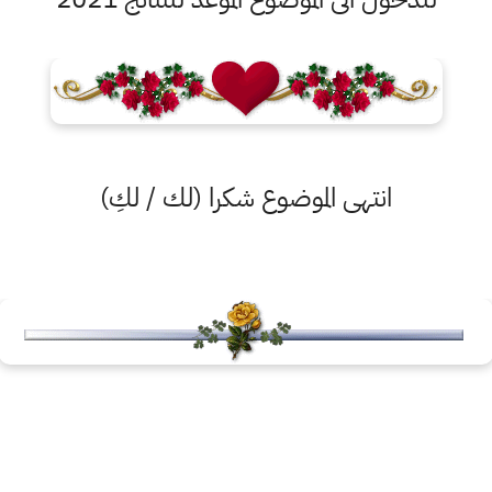
انتهى الموضوع شكرا (لك / لكِ)