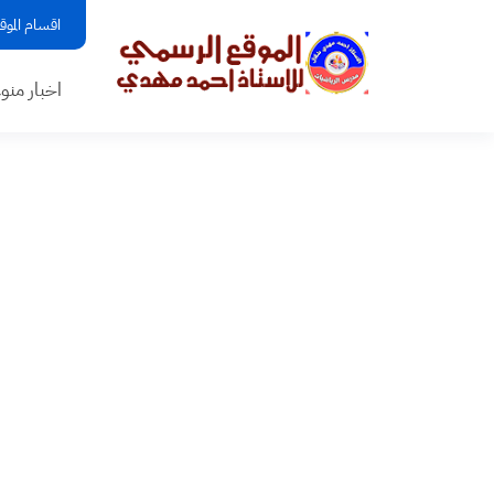
اقسام الموق
اخبار منو