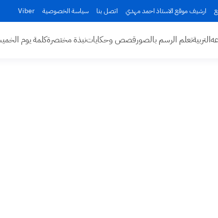
ع
ارشيف موقع الاستاذ احمد مهدي
اتصل بنا
سياسة الخصوصية
Viber
عه
التربية
تعلم الرسم بالصور
قصص وحكايات
نبذة مختصرة
كلمة يوم الخم