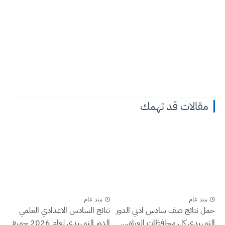
مقالات قد تهمك
منذ عام
منذ عام
حمل نتائج صف سادس ادبي الدور
نتائج السادس الاعدادي العلمي
التمهيدي كل محافظات العراق...
الدور التمهيدي لعام 2026 جميع