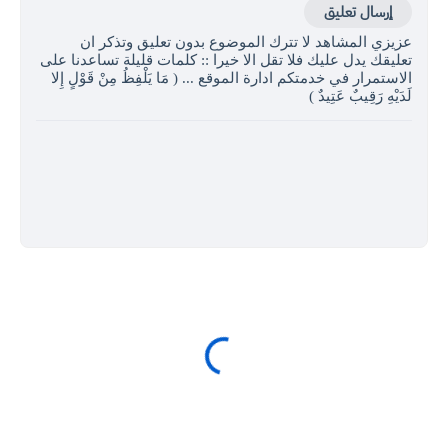
إرسال تعليق
عزيزي المشاهد لا تترك الموضوع بدون تعليق وتذكر ان
تعليقك يدل عليك فلا تقل الا خيرا :: كلمات قليلة تساعدنا على
الاستمرار في خدمتكم ادارة الموقع ... ( مَا يَلْفِظُ مِنْ قَوْلٍ إِلا
لَدَيْهِ رَقِيبٌ عَتِيدٌ )