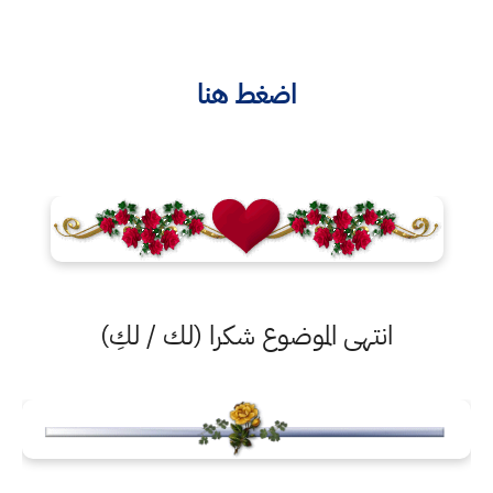
اضغط هنا
انتهى الموضوع شكرا (لك / لكِ)