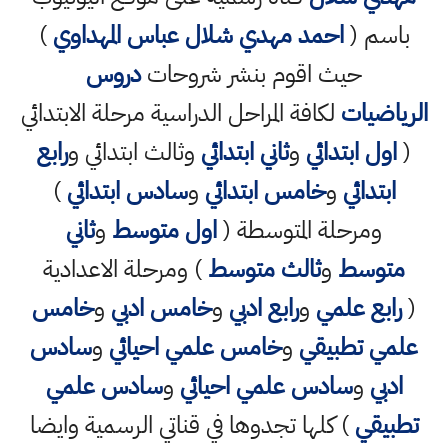
باسم (
احمد مهدي شلال عباس المهداوي
)
حيث اقوم بنشر شروحات
دروس
الرياضيات
لكافة المراحل الدراسية مرحلة الابتدائي
(
اول ابتدائي
و
ثاني ابتدائي
وثالث ابتدائي و
رابع
ابتدائي
و
خامس ابتدائي
و
سادس ابتدائي
)
ومرحلة المتوسطة (
اول متوسط
و
ثاني
متوسط
و
ثالث متوسط
) ومرحلة الاعدادية
(
رابع علمي
و
رابع ادبي
و
خامس ادبي
و
خامس
علمي تطبيقي
و
خامس علمي احيائي
و
سادس
ادبي
و
سادس علمي احيائي
و
سادس علمي
تطبيقي
) كلها تجدوها في قناتي الرسمية وايضا