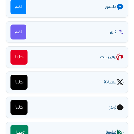
ماسنجر
انضم
فايبر
انضم
بينتيريست
متابعة
منصة X
متابعة
ثريدز
متابعة
تطبيقنا
تحميل