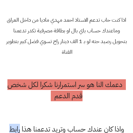
اذا كنت حاب تدعم الاستاذ احمد مهدي ماديا من داخل العراق
وماعندك حساب باي بال او بطاقة مصرفية تكدر تدعمنا
بتحويل رصيد حته لو بـ 1 الف دينار راح تسوي فضل كبير بتطوير
القناة
دعمك النا هو سر استمرارنا شكرا لكل شخص
قدم الدعم
واذا كان عندك حساب وتريد تدعمنا هذا
رابط