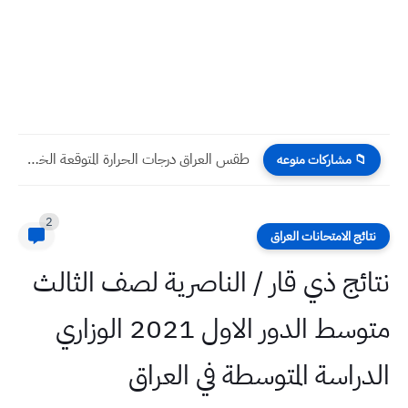
اوراق شرح احكام النون السـاكنة والتنوين اسلامية السادس أعدادي
📁 مشاركات منوعه
2
نتائج الامتحانات العراق
نتائج ذي قار / الناصرية لصف الثالث
متوسط الدور الاول 2021 الوزاري
الدراسة المتوسطة في العراق