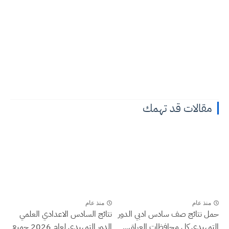
مقالات قد تهمك
منذ عام
منذ عام
حمل نتائج صف سادس ادبي الدور
نتائج السادس الاعدادي العلمي
التمهيدي كل محافظات العراق...
الدور التمهيدي لعام 2026 جميع