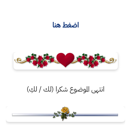
اضغط هنا
انتهى الموضوع شكرا (لك / لكِ)