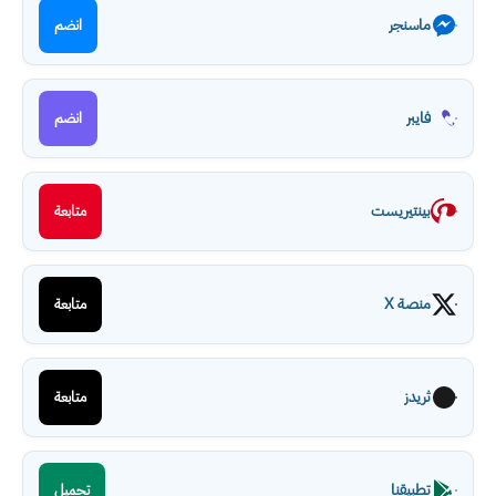
ماسنجر
انضم
فايبر
انضم
بينتيريست
متابعة
منصة X
متابعة
ثريدز
متابعة
تطبيقنا
تحميل