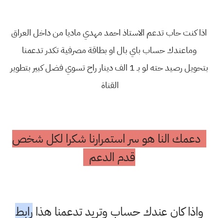
اذا كنت حاب تدعم الاستاذ احمد مهدي ماديا من داخل العراق
وماعندك حساب باي بال او بطاقة مصرفية تكدر تدعمنا
بتحويل رصيد حته لو بـ 1 الف دينار راح تسوي فضل كبير بتطوير
القناة
دعمك النا هو سر استمرارنا شكرا لكل شخص
قدم الدعم
واذا كان عندك حساب وتريد تدعمنا هذا
رابط