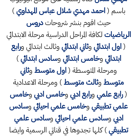
باسم (
احمد مهدي شلال عباس المهداوي
)
حيث اقوم بنشر شروحات
دروس
الرياضيات
لكافة المراحل الدراسية مرحلة الابتدائي
(
اول ابتدائي
و
ثاني ابتدائي
وثالث ابتدائي و
رابع
ابتدائي
و
خامس ابتدائي
و
سادس ابتدائي
)
ومرحلة المتوسطة (
اول متوسط
و
ثاني
متوسط
و
ثالث متوسط
) ومرحلة الاعدادية
(
رابع علمي
و
رابع ادبي
و
خامس ادبي
و
خامس
علمي تطبيقي
و
خامس علمي احيائي
و
سادس
ادبي
و
سادس علمي احيائي
و
سادس علمي
تطبيقي
) كلها تجدوها في قناتي الرسمية وايضا