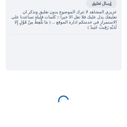
إرسال تعليق
عزيزي المشاهد لا تترك الموضوع بدون تعليق وتذكر ان
تعليقك يدل عليك فلا تقل الا خيرا :: كلمات قليلة تساعدنا على
الاستمرار في خدمتكم ادارة الموقع ... ( مَا يَلْفِظُ مِنْ قَوْلٍ إِلا
لَدَيْهِ رَقِيبٌ عَتِيدٌ )