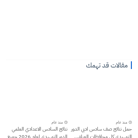
مقالات قد تهمك
منذ عام
منذ عام
حمل نتائج صف سادس ادبي الدور
نتائج السادس الاعدادي العلمي
التمهيدي كل محافظات العراق...
الدور التمهيدي لعام 2026 جميع