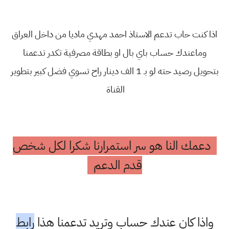
اذا كنت حاب تدعم الاستاذ احمد مهدي ماديا من داخل العراق
وماعندك حساب باي بال او بطاقة مصرفية تكدر تدعمنا
بتحويل رصيد حته لو بـ 1 الف دينار راح تسوي فضل كبير بتطوير
القناة
دعمك النا هو سر استمرارنا شكرا لكل شخص
قدم الدعم
واذا كان عندك حساب وتريد تدعمنا هذا
رابط