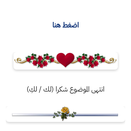
اضغط هنا
انتهى الموضوع شكرا (لك / لكِ)