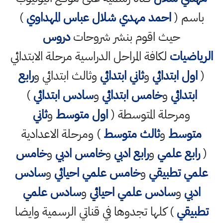
باسم (
احمد مهدي شلال عباس المهداوي
)
حيث اقوم بنشر شروحات
دروس
الرياضيات
لكافة المراحل الدراسية مرحلة الابتدائي
(
اول ابتدائي
و
ثاني ابتدائي
وثالث ابتدائي و
رابع
ابتدائي
و
خامس ابتدائي
و
سادس ابتدائي
)
ومرحلة المتوسطة (
اول متوسط
و
ثاني
متوسط
و
ثالث متوسط
) ومرحلة الاعدادية
(
رابع علمي
و
رابع ادبي
و
خامس ادبي
و
خامس
علمي تطبيقي
و
خامس علمي احيائي
و
سادس
ادبي
و
سادس علمي احيائي
و
سادس علمي
تطبيقي
) كلها تجدوها في قناتي الرسمية وايضا