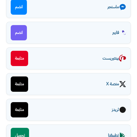
ماسنجر
انضم
فايبر
انضم
بينتيريست
متابعة
منصة X
متابعة
ثريدز
متابعة
تطبيقنا
تحميل