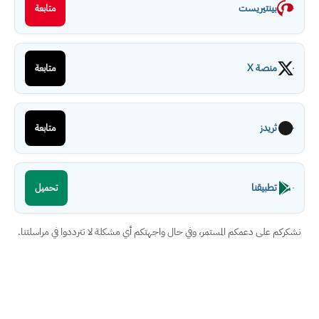
بينتيريست
متابعة
منصة X
متابعة
ثريدز
متابعة
تطبيقنا
تحميل
نشكركم على دعمكم المستمر، وفي حال واجهتكم أي مشكلة لا تترددوا في مراسلتنا.