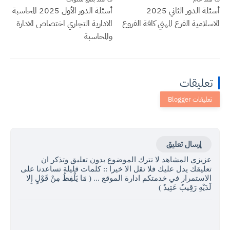
أسئلة الدور الثاني 2025
أسئلة الدور الأول 2025 المحاسبة
الاسلامية الفرع المهني كافة الفروع
الادارية التجاري اختصاص الادارة
والمحاسبة
تعليقات
إرسال تعليق
عزيزي المشاهد لا تترك الموضوع بدون تعليق وتذكر ان
تعليقك يدل عليك فلا تقل الا خيرا :: كلمات قليلة تساعدنا على
الاستمرار في خدمتكم ادارة الموقع ... ( مَا يَلْفِظُ مِنْ قَوْلٍ إِلا
لَدَيْهِ رَقِيبٌ عَتِيدٌ )