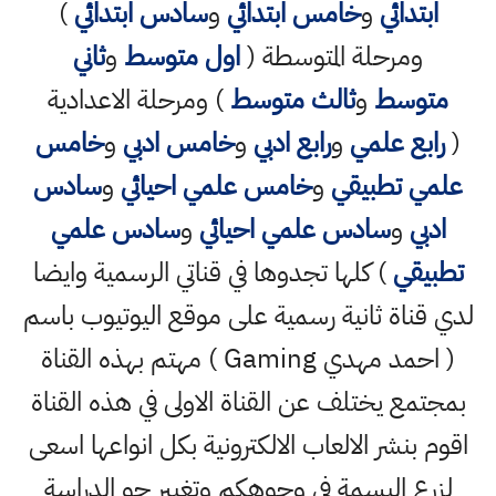
ابتدائي
و
خامس ابتدائي
و
سادس ابتدائي
)
ومرحلة المتوسطة (
اول متوسط
و
ثاني
متوسط
و
ثالث متوسط
) ومرحلة الاعدادية
(
رابع علمي
و
رابع ادبي
و
خامس ادبي
و
خامس
علمي تطبيقي
و
خامس علمي احيائي
و
سادس
ادبي
و
سادس علمي احيائي
و
سادس علمي
تطبيقي
) كلها تجدوها في قناتي الرسمية وايضا
لدي قناة ثانية رسمية على موقع اليوتيوب باسم
( احمد مهدي Gaming ) مهتم بهذه القناة
بمجتمع يختلف عن القناة الاولى في هذه القناة
اقوم بنشر الالعاب الالكترونية بكل انواعها اسعى
لزرع البسمة في وجوهكم وتغيير جو الدراسة