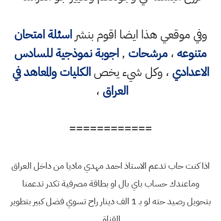
وفي موقعي هذا ايضا اقوم بنشر
اسئلة امتحان
متنوعه
،
مرشحات
,
اجوبة نموذجية للسادس
الاعدادي
، وكل شيء يخص
الكليات والمعاهد في
العراق
،
============
اذا كنت حاب تدعم الاستاذ احمد مهدي ماديا من داخل العراق
وماعندك حساب باي بال او بطاقة مصرفية تكدر تدعمنا
بتحويل رصيد حته لو بـ 1 الف دينار راح تسوي فضل كبير بتطوير
القناة