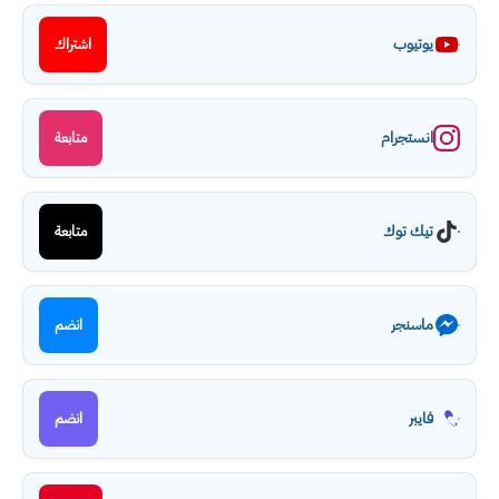
يوتيوب
اشتراك
انستجرام
متابعة
تيك توك
متابعة
ماسنجر
انضم
فايبر
انضم