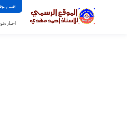
اقسام الموق
اخبار منو