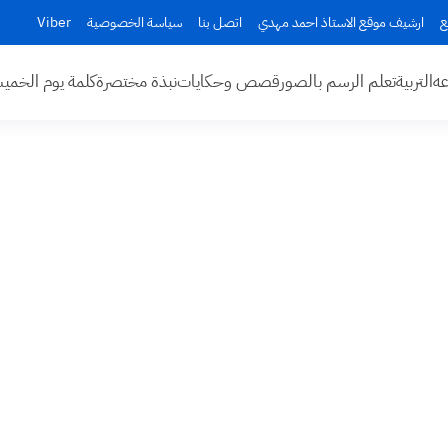
ع
ارشيف موقع الاستاذ احمد مهدي
اتصل بنا
سياسة الخصوصية
Viber
عه
التربية
تعلم الرسم بالصور
قصص وحكايات
نبذة مختصرة
كلمة يوم الخم