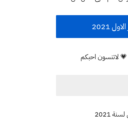
ل 2021
 💗 لاتنسون احبكم
نة 2021