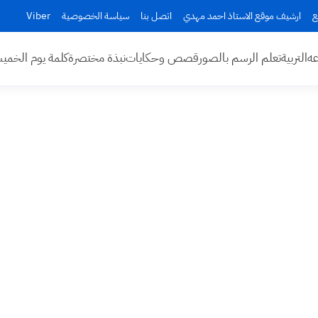
ع
ارشيف موقع الاستاذ احمد مهدي
اتصل بنا
سياسة الخصوصية
Viber
عه
التربية
تعلم الرسم بالصور
قصص وحكايات
نبذة مختصرة
كلمة يوم الخم