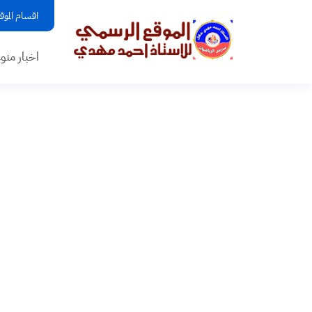
اقسام الموق
اخبار منو