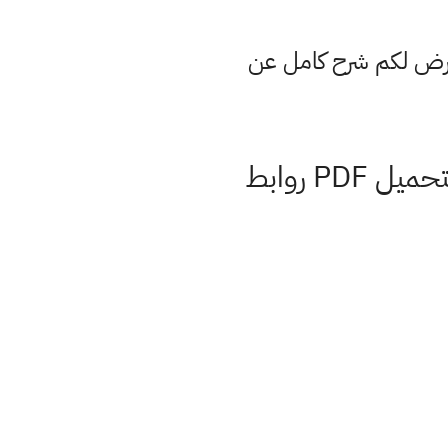
عرض لكم شرح كامل عن
كتب الثاني متوسط المعتمدة 2022 جميع المواد pdf جاهزة للتحميل PDF روابط