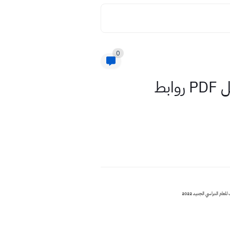
0
كتب الثاني متوسط المعتمدة 2022 جميع المواد pdf جاهزة للتحميل PDF روابط