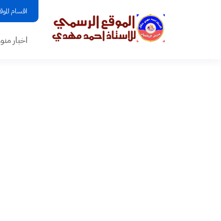
اقسام الموق
اخبار منو