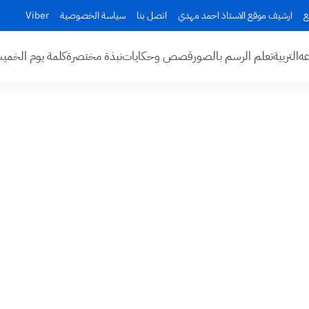
ع
ارشيف موقع الاستاذ احمد مهدي
اتصل بنا
سياسة الخصوصية
Viber
عه
التربية
تعلم الرسم بالصور
قصص وحكايات
نبذة مختصرة
كلمة يوم الخم