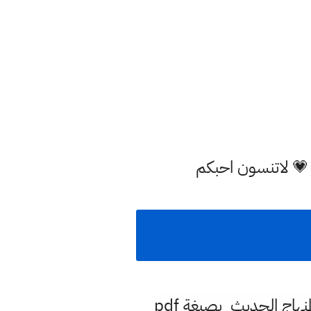
 💗 لاتنسون احبكم
وفق المنهاج الحديث بصيغة pdf