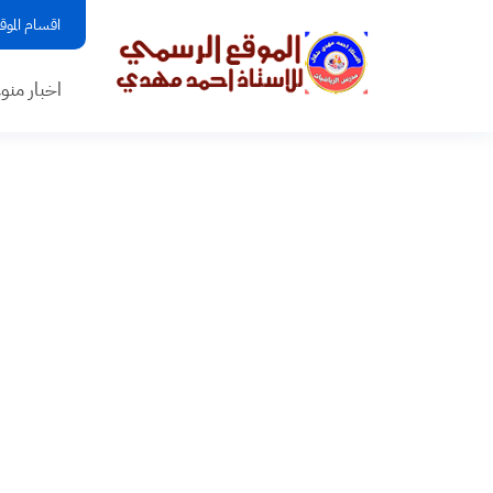
اقسام الموق
اخبار منو