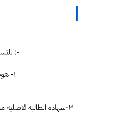
للتسجيل يوم الاحد ٨/١٥ في ثانويه المتميزات للصف الاول متوسط :-
١- هويه الاحوال المدنيه للطالبه او البطاقه الموحده استنساخ ملون
٣-شهاده الطالبه الاصليه مختومه من قبل المدرسه او بورد درجات الطالبه من الكنترول مختوم بختم الكنترول