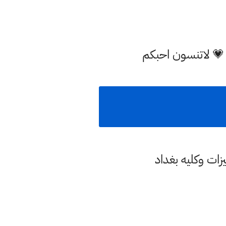
 💗 لاتنسون احبكم
زات وكليه بغداد