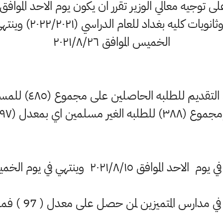
لاختبارات مدارس المتمي
الخميس الموافق ٢٠٢١/٨/٢٦
تقديم للطلبه الحاصلين على مجموع (٤٨٥) للمسلمين
ع (٣٨٨) للطلبه الغير مسلمين اي بمعدل (٩٧)
٢٠٢١ وينتهي في يوم الخميس الموافق ٢٠٢١/٨/٢٦
ي مدارس المتميزين لمن حصل على معدل ( 97 ) فما اعلى