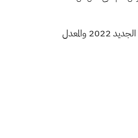
موعد التقديم لاختبار مدراس المتميزين وكلية بغداد للعام الدراسي الجديد 2022 والمعدل