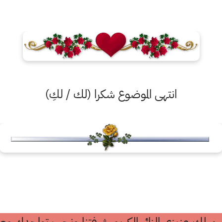
انتهى الموضوع شكرا (لك / لكِ)