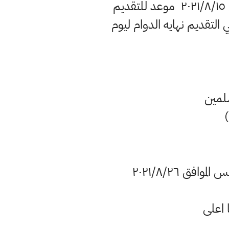
السلام عليكم جميعا بناءا على توجيه معالي الوزير تقرر ان يكون يوم الاحد الموافق ٢٠٢١/٨/١٥ موعد للتقديم
زين وثانويات كليه بغداد للعام الدراسي (٢٠٢٢/٢٠٢١) وينتهي التقديم نهايه الدوام ليوم