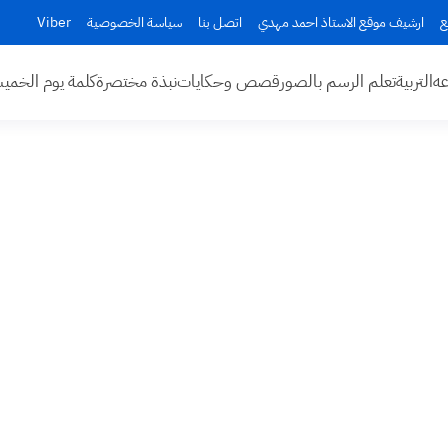
ع
ارشيف موقع الاستاذ احمد مهدي
اتصل بنا
سياسة الخصوصية
Viber
عه
التربية
تعلم الرسم بالصور
قصص وحكايات
نبذة مختصرة
كلمة يوم الخم