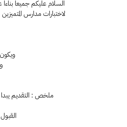
ويكون ال
ومجمو
ملخص : التقديم يبدا في يوم الاحد الموافق /٨/١٥
القبول ف