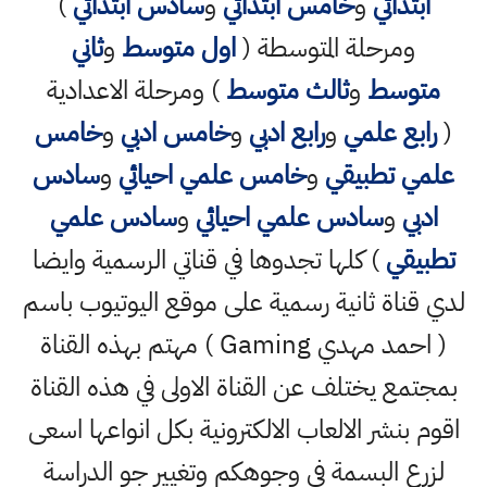
ابتدائي
و
خامس ابتدائي
و
سادس ابتدائي
)
ومرحلة المتوسطة (
اول متوسط
و
ثاني
متوسط
و
ثالث متوسط
) ومرحلة الاعدادية
(
رابع علمي
و
رابع ادبي
و
خامس ادبي
و
خامس
علمي تطبيقي
و
خامس علمي احيائي
و
سادس
ادبي
و
سادس علمي احيائي
و
سادس علمي
تطبيقي
) كلها تجدوها في قناتي الرسمية وايضا
لدي قناة ثانية رسمية على موقع اليوتيوب باسم
( احمد مهدي Gaming ) مهتم بهذه القناة
بمجتمع يختلف عن القناة الاولى في هذه القناة
اقوم بنشر الالعاب الالكترونية بكل انواعها اسعى
لزرع البسمة في وجوهكم وتغيير جو الدراسة