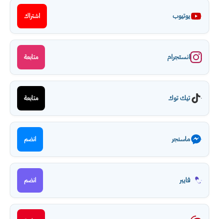
يوتيوب
اشتراك
انستجرام
متابعة
تيك توك
متابعة
ماسنجر
انضم
فايبر
انضم