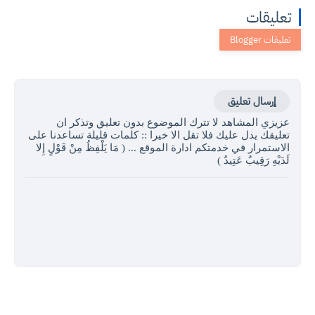
تعليقات
إرسال تعليق
عزيزي المشاهد لا تترك الموضوع بدون تعليق وتذكر ان
تعليقك يدل عليك فلا تقل الا خيرا :: كلمات قليلة تساعدنا على
الاستمرار في خدمتكم ادارة الموقع ... ( مَا يَلْفِظُ مِنْ قَوْلٍ إِلا
لَدَيْهِ رَقِيبٌ عَتِيدٌ )