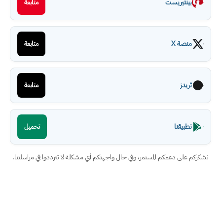
بينتيريست
متابعة
منصة X
متابعة
ثريدز
متابعة
تطبيقنا
تحميل
نشكركم على دعمكم المستمر، وفي حال واجهتكم أي مشكلة لا تترددوا في مراسلتنا.