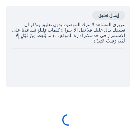
إرسال تعليق
عزيزي المشاهد لا تترك الموضوع بدون تعليق وتذكر ان
تعليقك يدل عليك فلا تقل الا خيرا :: كلمات قليلة تساعدنا على
الاستمرار في خدمتكم ادارة الموقع ... ( مَا يَلْفِظُ مِنْ قَوْلٍ إِلا
لَدَيْهِ رَقِيبٌ عَتِيدٌ )