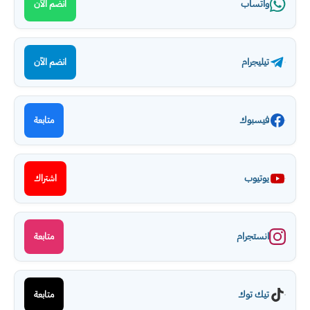
واتساب
انضم الآن
تيليجرام
انضم الآن
فيسبوك
متابعة
يوتيوب
اشتراك
انستجرام
متابعة
تيك توك
متابعة