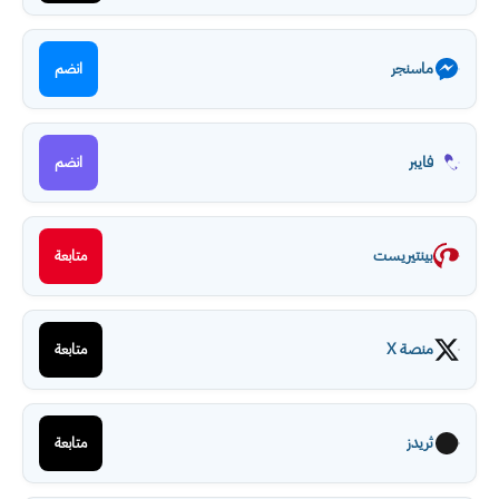
ماسنجر
انضم
فايبر
انضم
بينتيريست
متابعة
منصة X
متابعة
ثريدز
متابعة