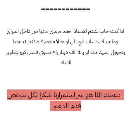
============
اذا كنت حاب تدعم الاستاذ احمد مهدي ماديا من داخل العراق
وماعندك حساب باي بال او بطاقة مصرفية تكدر تدعمنا
بتحويل رصيد حته لو بـ 1 الف دينار راح تسوي فضل كبير بتطوير
القناة
دعمك النا هو سر استمرارنا شكرا لكل شخص
قدم الدعم