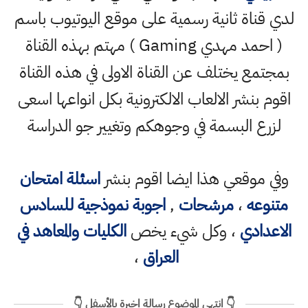
لدي قناة ثانية رسمية على موقع اليوتيوب باسم
( احمد مهدي Gaming ) مهتم بهذه القناة
بمجتمع يختلف عن القناة الاولى في هذه القناة
اقوم بنشر الالعاب الالكترونية بكل انواعها اسعى
لزرع البسمة في وجوهكم وتغيير جو الدراسة
وفي موقعي هذا ايضا اقوم بنشر
اسئلة امتحان
متنوعه
،
مرشحات
,
اجوبة نموذجية للسادس
الاعدادي
، وكل شيء يخص
الكليات والمعاهد في
العراق
،
👇 انتهى الموضوع رسالة اخيرة بالأسفل 👇