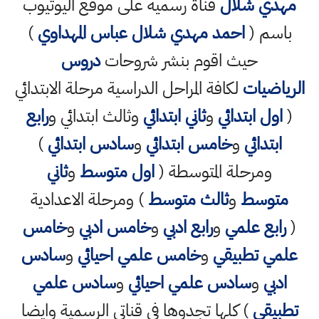
مهدي شلال
قناة رسمية على موقع اليوتيوب
باسم (
احمد مهدي شلال عباس المهداوي
)
حيث اقوم بنشر شروحات
دروس
الرياضيات
لكافة المراحل الدراسية مرحلة الابتدائي
(
اول ابتدائي
و
ثاني ابتدائي
وثالث ابتدائي و
رابع
ابتدائي
و
خامس ابتدائي
و
سادس ابتدائي
)
ومرحلة المتوسطة (
اول متوسط
و
ثاني
متوسط
و
ثالث متوسط
) ومرحلة الاعدادية
(
رابع علمي
و
رابع ادبي
و
خامس ادبي
و
خامس
علمي تطبيقي
و
خامس علمي احيائي
و
سادس
ادبي
و
سادس علمي احيائي
و
سادس علمي
تطبيقي
) كلها تجدوها في قناتي الرسمية وايضا