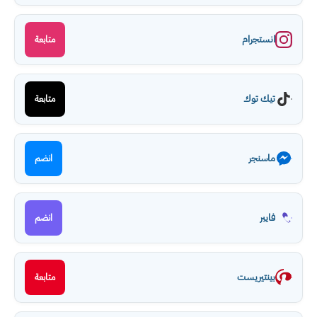
انستجرام
متابعة
تيك توك
متابعة
ماسنجر
انضم
فايبر
انضم
بينتيريست
متابعة