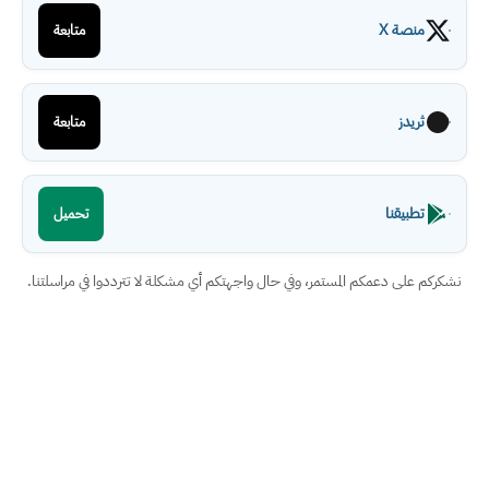
منصة X
متابعة
ثريدز
متابعة
تطبيقنا
تحميل
نشكركم على دعمكم المستمر، وفي حال واجهتكم أي مشكلة لا تترددوا في مراسلتنا.