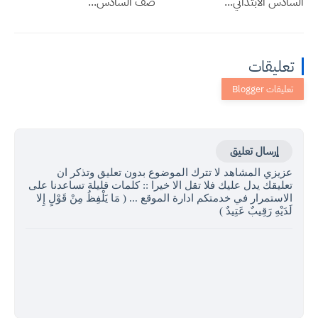
السادس الابتدائي...
صف السادس...
تعليقات
إرسال تعليق
عزيزي المشاهد لا تترك الموضوع بدون تعليق وتذكر ان
تعليقك يدل عليك فلا تقل الا خيرا :: كلمات قليلة تساعدنا على
الاستمرار في خدمتكم ادارة الموقع ... ( مَا يَلْفِظُ مِنْ قَوْلٍ إِلا
لَدَيْهِ رَقِيبٌ عَتِيدٌ )