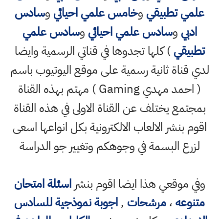
علمي تطبيقي
و
خامس علمي احيائي
و
سادس
ادبي
و
سادس علمي احيائي
و
سادس علمي
تطبيقي
) كلها تجدوها في قناتي الرسمية وايضا
لدي قناة ثانية رسمية على موقع اليوتيوب باسم
( احمد مهدي Gaming ) مهتم بهذه القناة
بمجتمع يختلف عن القناة الاولى في هذه القناة
اقوم بنشر الالعاب الالكترونية بكل انواعها اسعى
لزرع البسمة في وجوهكم وتغيير جو الدراسة
وفي موقعي هذا ايضا اقوم بنشر
اسئلة امتحان
متنوعه
،
مرشحات
,
اجوبة نموذجية للسادس