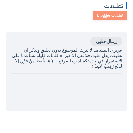
تعليقات
إرسال تعليق
عزيزي المشاهد لا تترك الموضوع بدون تعليق وتذكر ان
تعليقك يدل عليك فلا تقل الا خيرا :: كلمات قليلة تساعدنا على
الاستمرار في خدمتكم ادارة الموقع ... ( مَا يَلْفِظُ مِنْ قَوْلٍ إِلا
لَدَيْهِ رَقِيبٌ عَتِيدٌ )