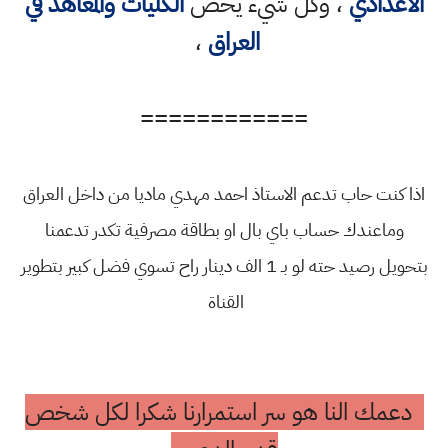
الاعدادي
، وكل شيء يخص
الكليات والمعاهد في
العراق
،
============
اذا كنت حاب تدعم الاستاذ احمد مهدي ماديا من داخل العراق
وماعندك حساب باي بال او بطاقة مصرفية تكدر تدعمنا
بتحويل رصيد حته لو بـ 1 الف دينار راح تسوي فضل كبير بتطوير
القناة
دعمك النا هو سر استمرارنا شكرا لكل شخص