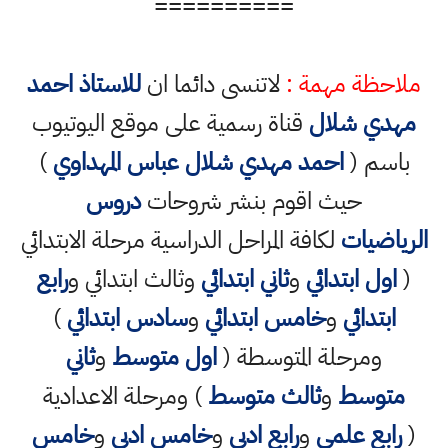
==========
ملاحظة مهمة :
لاتنسى دائما ان
للاستاذ احمد
مهدي شلال
قناة رسمية على موقع اليوتيوب
باسم (
احمد مهدي شلال عباس المهداوي
)
حيث اقوم بنشر شروحات
دروس
الرياضيات
لكافة المراحل الدراسية مرحلة الابتدائي
(
اول ابتدائي
و
ثاني ابتدائي
وثالث ابتدائي و
رابع
ابتدائي
و
خامس ابتدائي
و
سادس ابتدائي
)
ومرحلة المتوسطة (
اول متوسط
و
ثاني
متوسط
و
ثالث متوسط
) ومرحلة الاعدادية
(
رابع علمي
و
رابع ادبي
و
خامس ادبي
و
خامس