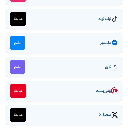
تيك توك
متابعة
ماسنجر
انضم
فايبر
انضم
بينتيريست
متابعة
منصة X
متابعة