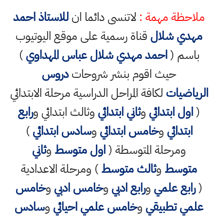
ملاحظة مهمة :
لاتنسى دائما ان
للاستاذ احمد
مهدي شلال
قناة رسمية على موقع اليوتيوب
باسم (
احمد مهدي شلال عباس المهداوي
)
حيث اقوم بنشر شروحات
دروس
الرياضيات
لكافة المراحل الدراسية مرحلة الابتدائي
(
اول ابتدائي
و
ثاني ابتدائي
وثالث ابتدائي و
رابع
ابتدائي
و
خامس ابتدائي
و
سادس ابتدائي
)
ومرحلة المتوسطة (
اول متوسط
و
ثاني
متوسط
و
ثالث متوسط
) ومرحلة الاعدادية
(
رابع علمي
و
رابع ادبي
و
خامس ادبي
و
خامس
علمي تطبيقي
و
خامس علمي احيائي
و
سادس