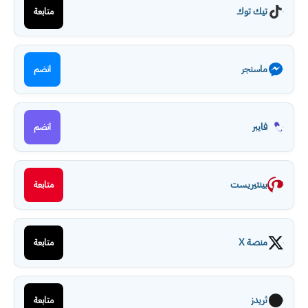
تيك توك
متابعة
ماسنجر
انضم
فايبر
انضم
بينتيريست
متابعة
منصة X
متابعة
ثريدز
متابعة