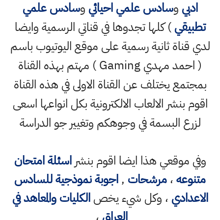
ادبي
و
سادس علمي احيائي
و
سادس علمي
تطبيقي
) كلها تجدوها في قناتي الرسمية وايضا
لدي قناة ثانية رسمية على موقع اليوتيوب باسم
( احمد مهدي Gaming ) مهتم بهذه القناة
بمجتمع يختلف عن القناة الاولى في هذه القناة
اقوم بنشر الالعاب الالكترونية بكل انواعها اسعى
لزرع البسمة في وجوهكم وتغيير جو الدراسة
وفي موقعي هذا ايضا اقوم بنشر
اسئلة امتحان
متنوعه
،
مرشحات
,
اجوبة نموذجية للسادس
الاعدادي
، وكل شيء يخص
الكليات والمعاهد في
العراق
،