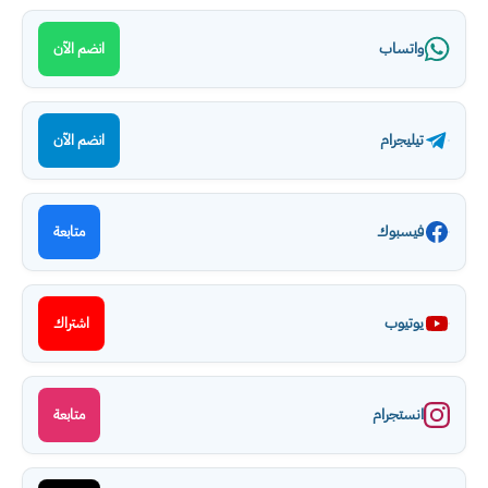
واتساب
انضم الآن
تيليجرام
انضم الآن
فيسبوك
متابعة
يوتيوب
اشتراك
انستجرام
متابعة