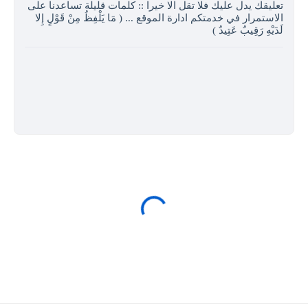
تعليقك يدل عليك فلا تقل الا خيرا :: كلمات قليلة تساعدنا على
الاستمرار في خدمتكم ادارة الموقع ... ( مَا يَلْفِظُ مِنْ قَوْلٍ إِلا
لَدَيْهِ رَقِيبٌ عَتِيدٌ )