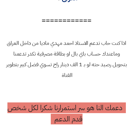
============
اذا كنت حاب تدعم الاستاذ احمد مهدي ماديا من داخل العراق
وماعندك حساب باي بال او بطاقة مصرفية تكدر تدعمنا
بتحويل رصيد حته لو بـ 1 الف دينار راح تسوي فضل كبير بتطوير
القناة
دعمك النا هو سر استمرارنا شكرا لكل شخص
قدم الدعم