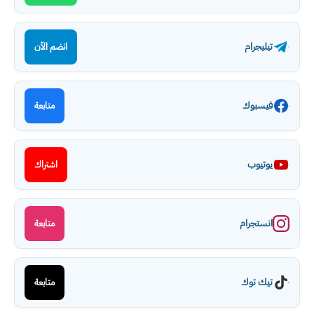
تيليجرام
انضم الآن
فيسبوك
متابعة
يوتيوب
اشتراك
انستجرام
متابعة
تيك توك
متابعة