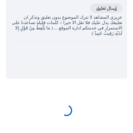
إرسال تعليق
عزيزي المشاهد لا تترك الموضوع بدون تعليق وتذكر ان
تعليقك يدل عليك فلا تقل الا خيرا :: كلمات قليلة تساعدنا على
الاستمرار في خدمتكم ادارة الموقع ... ( مَا يَلْفِظُ مِنْ قَوْلٍ إِلا
لَدَيْهِ رَقِيبٌ عَتِيدٌ )