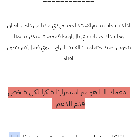
============
اذا كنت حاب تدعم الاستاذ احمد مهدي ماديا من داخل العراق
وماعندك حساب باي بال او بطاقة مصرفية تكدر تدعمنا
بتحويل رصيد حته لو بـ 1 الف دينار راح تسوي فضل كبير بتطوير
القناة
دعمك النا هو سر استمرارنا شكرا لكل شخص
قدم الدعم