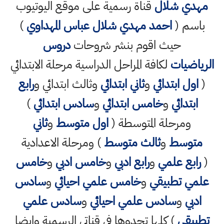
مهدي شلال
قناة رسمية على موقع اليوتيوب
باسم (
احمد مهدي شلال عباس المهداوي
)
حيث اقوم بنشر شروحات
دروس
الرياضيات
لكافة المراحل الدراسية مرحلة الابتدائي
(
اول ابتدائي
و
ثاني ابتدائي
وثالث ابتدائي و
رابع
ابتدائي
و
خامس ابتدائي
و
سادس ابتدائي
)
ومرحلة المتوسطة (
اول متوسط
و
ثاني
متوسط
و
ثالث متوسط
) ومرحلة الاعدادية
(
رابع علمي
و
رابع ادبي
و
خامس ادبي
و
خامس
علمي تطبيقي
و
خامس علمي احيائي
و
سادس
ادبي
و
سادس علمي احيائي
و
سادس علمي
تطبيقي
) كلها تجدوها في قناتي الرسمية وايضا