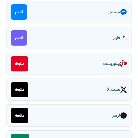
ماسنجر
انضم
فايبر
انضم
بينتيريست
متابعة
منصة X
متابعة
ثريدز
متابعة